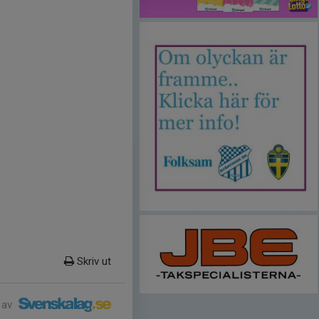
Skriv ut
 av