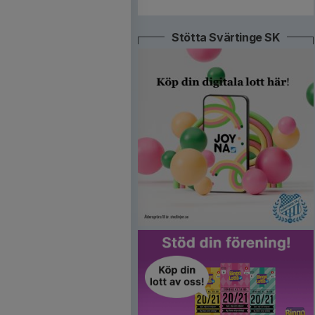
Stötta Svärtinge SK