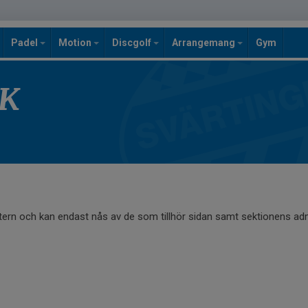
Padel
Motion
Discgolf
Arrangemang
Gym
SK
ntern och kan endast nås av de som tillhör sidan samt sektionens adm