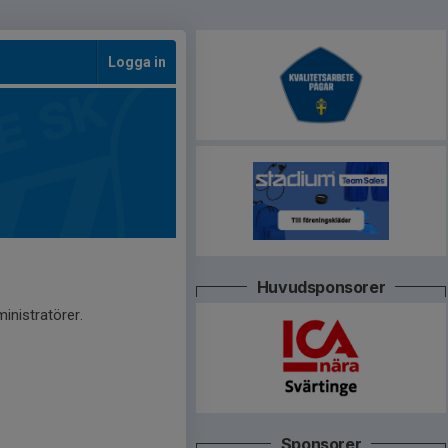
Logga in
Huvudsponsorer
inistratörer.
Sponsorer