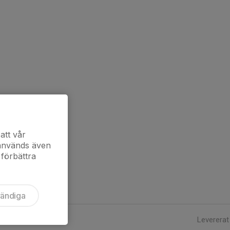
att vår
 används även
 förbättra
vändiga
Levererat