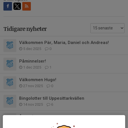
Tidigare nyheter
Välkommen Pär, Maria, Daniel och Andreas!
5 dec 2025
0
Påminnelser!
1 dec 2025
1
Välkommen Hugo!
27 nov 2025
0
Bingolotter till Uppesittarkvällen
14 nov 2025
6
Återstående matcher 2025
3 sep 2025
0