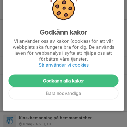
Träningar med IFK
18 aug 2025
0
Sommaravslutning
Godkänn kakor
26 jun 2025
2
Vi använder oss av kakor (cookies) för att vår
Swisha för fryspåsar senast söndag
webbplats ska fungera bra för dig. De används
19 jun 2025
0
även för webbanalys i syfte att hjälpa oss att
förbättra våra tjänster.
Upphittat efter cupen!
Så använder vi cookies
15 jun 2025
14
Godkänn alla kakor
Hämta fryspåsar imorgon tisdag!
9 jun 2025
1
Bara nödvändiga
Fryspåsarna kommer i veckan!
1 jun 2025
0
Kioskbemanning på hemmamatcher
8 maj 2025
0