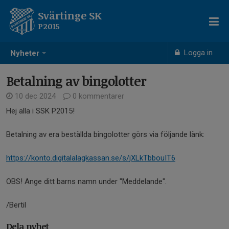
Svärtinge SK
P2015
Logga in
Nyheter
Betalning av bingolotter
10 dec 2024
0 kommentarer
Hej alla i SSK P2015!
Betalning av era beställda bingolotter görs via följande länk:
https://konto.
digitalalagkassan.se/s/
jXLkTbbouIT6
OBS! Ange ditt barns namn under "Meddelande".
/Bertil
Dela nyhet