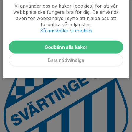
Vi använder oss av kakor (cookies) för att vår
Nytt lag för flickor födda 2020
webbplats ska fungera bra för dig. De används
även för webbanalys i syfte att hjälpa oss att
3 mar, 13:02
0 kommentarer
förbättra våra tjänster.
Så använder vi cookies
Godkänn alla kakor
Bara nödvändiga