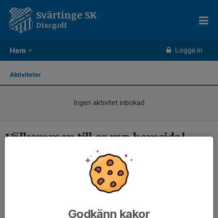
Svärtinge SK
Discgolf
Logga in
Hem
Aktiviteter
Ingen aktivitet inbokad
Välkommen till er nya hemsida!
Godkänn kakor