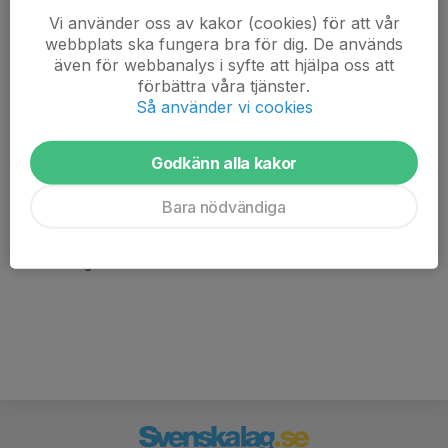
Vi använder oss av kakor (cookies) för att vår
webbplats ska fungera bra för dig. De används
även för webbanalys i syfte att hjälpa oss att
förbättra våra tjänster.
Så använder vi cookies
Godkänn alla kakor
Här hamnar automatiskt de senaste nyheterna på hemsidan. För
att kunna börja administrera hemsidan loggar du in högst upp till
Bara nödvändiga
höger.
/Svenskalag.se