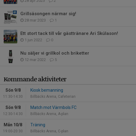
28 apr 2023
2
Grillsäsongen närmar sig!
28 mar 2023
1
Ett stort tack till vår gästtränare Ari Skúlason!
1 jun 2022
0
Nu säljer vi grillkol och briketter
12 mar 2022
5
Kommande aktiviteter
Sön 9/8
Kiosk bemanning
11:30-14:30
Billbäcks Arena, Cafeterian
Sön 9/8
Match mot Värmbols FC
12:30-14:30
Billbäcks Arena, A-plan
Mån 10/8
Träning
19:00-20:30
Billbäcks Arena, C-plan