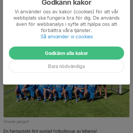
Godkänn kakor
Vi använder oss av kakor (cookies) för att vår
Nils Liedholm Cup
webbplats ska fungera bra för dig. De används
även för webbanalys i syfte att hjälpa oss att
1 jul 2025
0 kommentarer
förbättra våra tjänster.
Så använder vi cookies
Godkänn alla kakor
Bara nödvändiga
Finaste gänget!
En fantastiskt fint spelad fotbollscup av killarna!