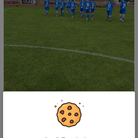
Efter en mycket bra insats i semifinalen idag spelar vi A-final
imorgon 13:30 i Katrineholm Cup
Det finns en stor läktare att fylla och vi ser gärna att vi får ett
stort stöd från läktaren imorgon. Så ta med hela släkten...
Läs mer