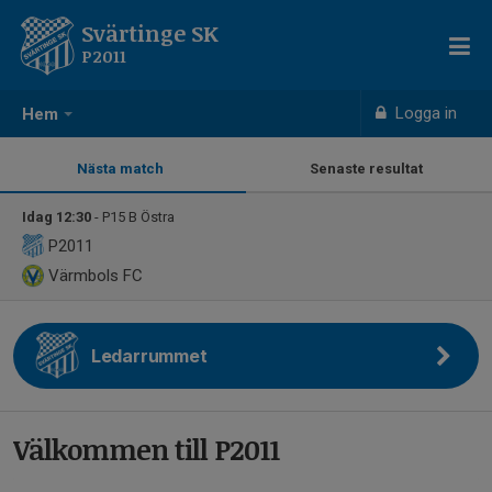
Svärtinge SK
P2011
Logga in
Hem
Nästa match
Senaste resultat
Idag 12:30
- P15 B Östra
P2011
Värmbols FC
Ledarrummet
Välkommen till P2011