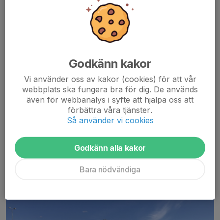
Bansträckning Svärtingeloppet 30 Aug 2023
Godkänn kakor
Onsdag den 30 Augusti arrangerar vi SSK-loppet vid löparspåret i
Vi använder oss av kakor (cookies) för att vår
Svärtinge, ett 5 km lopp i trevlig terräng.
webbplats ska fungera bra för dig. De används
Anmälan:
även för webbanalys i syfte att hjälpa oss att
Anmälan görs till
SSK-loppet@hotmail.com
senast tisdagen
förbättra våra tjänster.
den 29 Augusti (Namn och ålder). Anmälan är...
Så använder vi cookies
Läs mer
Godkänn alla kakor
Vill du ha kul i grupp?
Bara nödvändiga
1 maj 2023
0 kommentarer