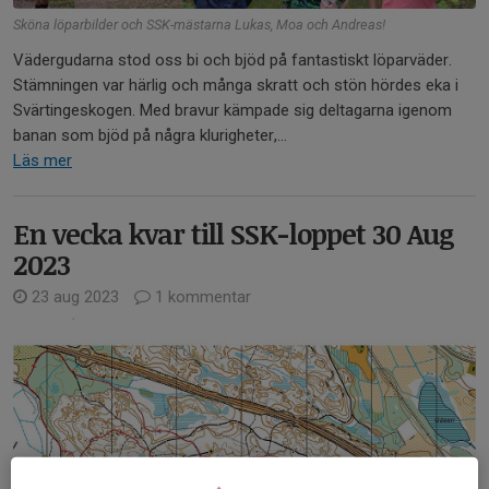
Sköna löparbilder och SSK-mästarna Lukas, Moa och Andreas!
Vädergudarna stod oss bi och bjöd på fantastiskt löparväder.
Stämningen var härlig och många skratt och stön hördes eka i
Svärtingeskogen. Med bravur kämpade sig deltagarna igenom
banan som bjöd på några klurigheter,...
Läs mer
En vecka kvar till SSK-loppet 30 Aug
2023
23 aug 2023
1 kommentar