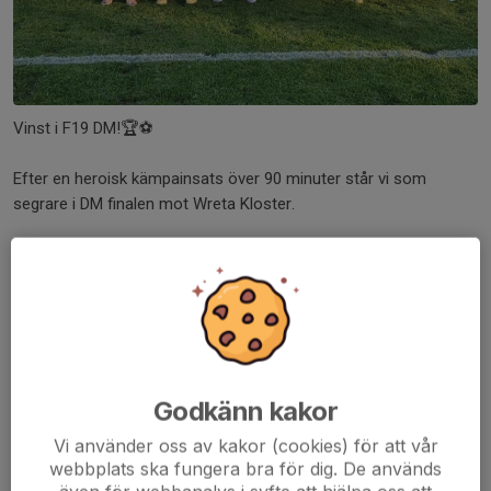
Vinst i F19 DM!🏆⚽️
Efter en heroisk kämpainsats över 90 minuter står vi som
segrare i DM finalen mot Wreta Kloster.
En match som gör en ledare oerhört stolt, där samtliga visar ett
stort hjärta och ett jäkla pannben....
Läs mer
Freja uttagen till SvFF:s regionala
läger
Godkänn kakor
12 sep 2024
6 kommentarer
Vi använder oss av kakor (cookies) för att vår
webbplats ska fungera bra för dig. De används