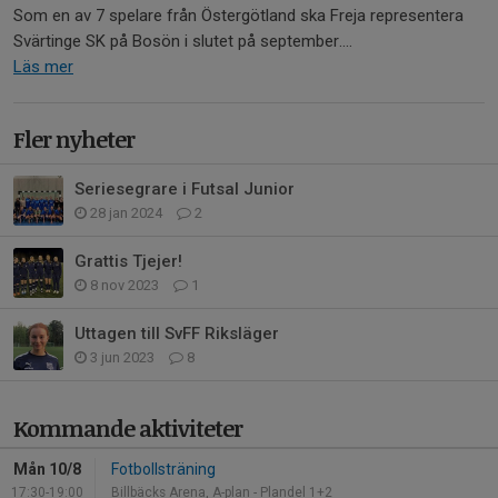
Som en av 7 spelare från Östergötland ska Freja representera
Svärtinge SK på Bosön i slutet på september....
Läs mer
Fler nyheter
Seriesegrare i Futsal Junior
28 jan 2024
2
Grattis Tjejer!
8 nov 2023
1
Uttagen till SvFF Riksläger
3 jun 2023
8
Kommande aktiviteter
Mån 10/8
Fotbollsträning
17:30-19:00
Billbäcks Arena, A-plan - Plandel 1+2