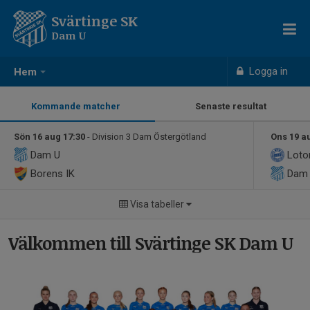
Svärtinge SK
Dam U
Logga in
Hem
Kommande matcher
Senaste resultat
Sön 16 aug 17:30
- Division 3 Dam Östergötland
Ons 19 a
Dam U
Lotor
Borens IK
Dam
Visa tabeller
Välkommen till Svärtinge SK Dam U