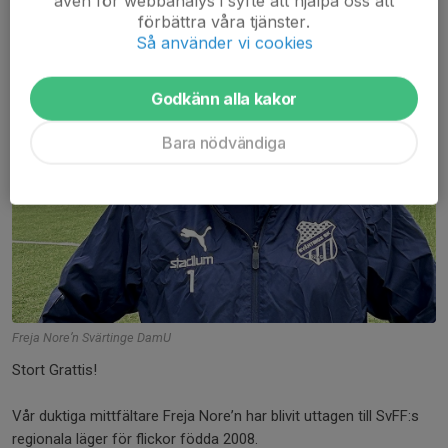
även för webbanalys i syfte att hjälpa oss att
förbättra våra tjänster.
Så använder vi cookies
Godkänn alla kakor
Bara nödvändiga
Freja Nore’n Svärtinge DamU
Stort Grattis!
Vår duktiga mittfältare Freja Nore’n har blivit uttagen till SvFF:s
regionala läger för flickor födda 2008.