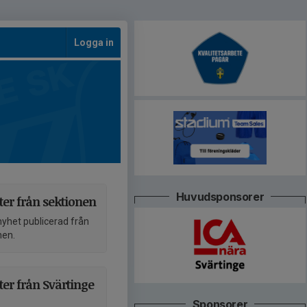
Logga in
Huvudsponsorer
er från sektionen
nyhet publicerad från
nen.
er från Svärtinge
Sponsorer