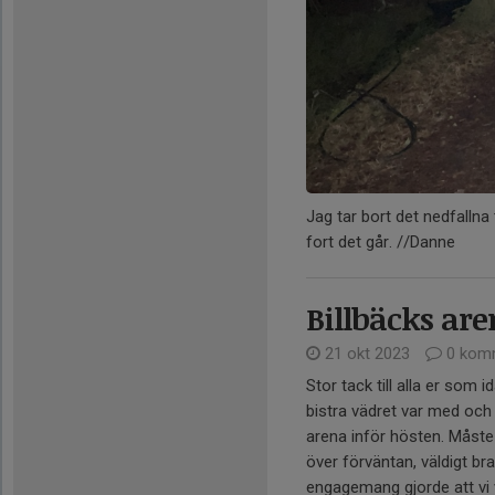
Jag tar bort det nedfallna
fort det går. //Danne
Billbäcks are
21 okt 2023
0 kom
Stor tack till alla er som id
bistra vädret var med och 
arena inför hösten. Måste
över förväntan, väldigt br
engagemang gjorde att vi va