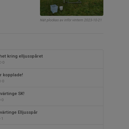
Nät plockas av inför vintern 2023-10-21
t kring elljusspåret
0
r kopplade!
0
värtinge SK!
0
värtinge Elljusspår
1