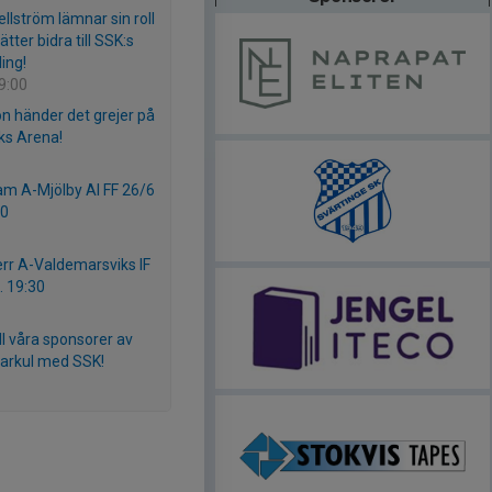
llström lämnar sin roll
ätter bidra till SSK:s
ing!
09:00
n händer det grejer på
cks Arena!
m A-Mjölby AI FF 26/6
00
rr A-Valdemarsviks IF
. 19:30
ll våra sponsorer av
rkul med SSK!