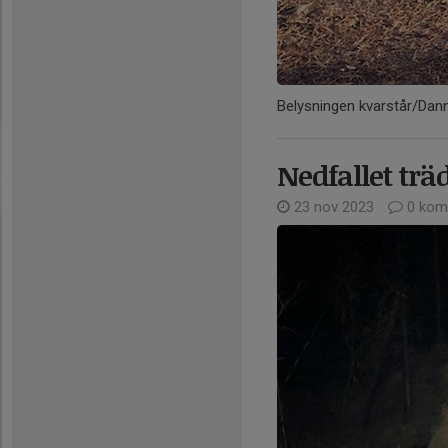
Belysningen kvarstår/Dan
Nedfallet träd
23 nov 2023
0 kom