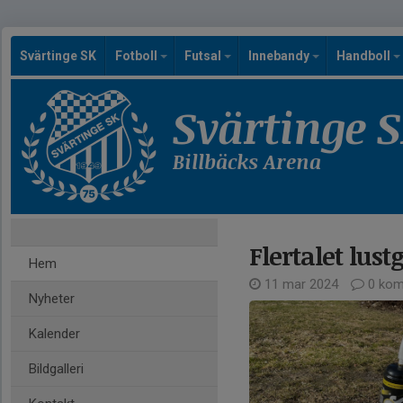
Svärtinge SK
Fotboll
Futsal
Innebandy
Handboll
Svärtinge 
Billbäcks Arena
Flertalet lus
Hem
11 mar 2024
0 kom
Nyheter
Kalender
Bildgalleri