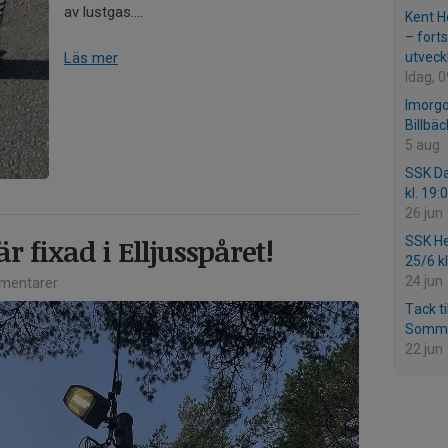
av lustgas....
Kent He
– forts
Läs mer
utveckl
Idag, 
Imorgo
Billbä
5 aug
SSK Da
kl. 19:
26 jun
r fixad i Elljusspåret!
SSK He
25/6 kl
24 jun
mentarer
Tack ti
Somma
22 jun