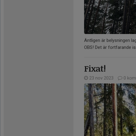
Äntligen är belysningen la
OBS! Det är fortfarande isi
Fixat!
23 nov 2023
0 kom