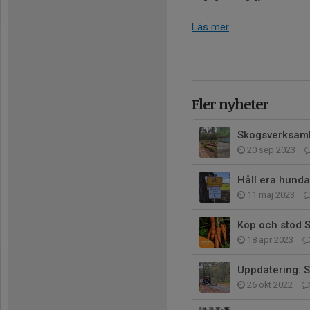
Läs mer
Fler nyheter
Skogsverksamhe
20 sep 2023
Håll era hunda
11 maj 2023
Köp och stöd S
18 apr 2023
Uppdatering: S
26 okt 2022