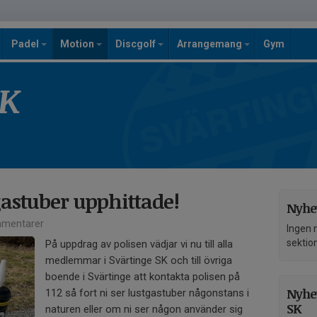
Padel
Motion
Discgolf
Arrangemang
Gym
SK
tgastuber upphittade!
Nyhet
mentarer
Ingen 
sektio
På uppdrag av polisen vädjar vi nu till alla
medlemmar i Svärtinge SK och till övriga
boende i Svärtinge att kontakta polisen på
Nyhet
112 så fort ni ser lustgastuber någonstans i
SK
naturen eller om ni ser någon använder sig