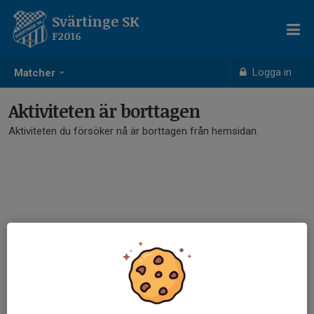
Svärtinge SK
F2016
Logga in
Matcher
Aktiviteten är borttagen
Aktiviteten du försöker nå är borttagen från hemsidan.