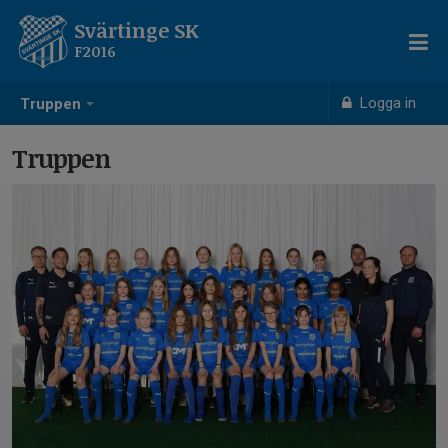
Svärtinge SK
F2016
Logga in
Truppen
Truppen