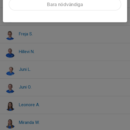
Bara nödvändiga
Freja M.
Freja S.
Hillevi N.
Juni L.
Juni O.
Leonore A.
Miranda W.