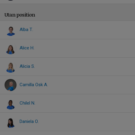
Utan position
Alba T.
Alice H.
Alicia S.
Camilla Osk A.
Chilel N.
Daniela O.