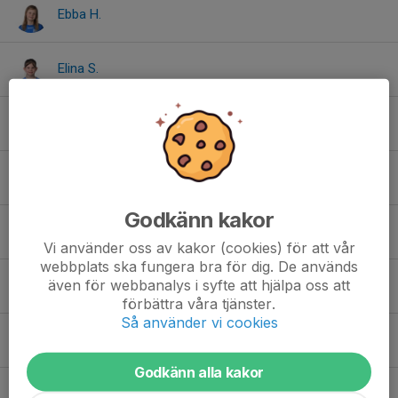
Ebba H.
Elina S.
Elizabeth L.
Elli D.
Godkänn kakor
Elsa J.
Vi använder oss av kakor (cookies) för att vår
webbplats ska fungera bra för dig. De används
även för webbanalys i syfte att hjälpa oss att
Emma M.
förbättra våra tjänster.
Så använder vi cookies
Filippa R.
Godkänn alla kakor
Freia L.