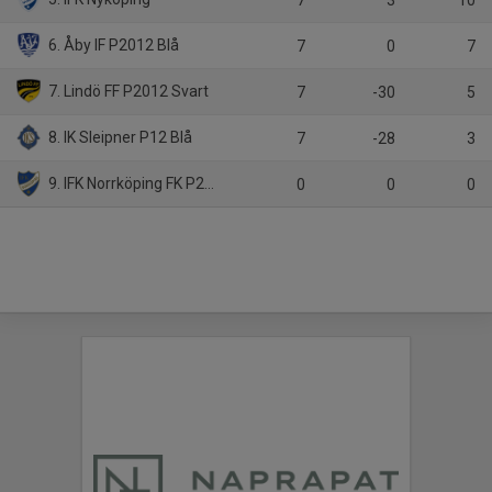
7
3
10
6. Åby IF P2012 Blå
7
0
7
7. Lindö FF P2012 Svart
7
-30
5
8. IK Sleipner P12 Blå
7
-28
3
9. IFK Norrköping FK P2012 Blå
0
0
0