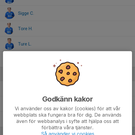
Sigge C.
Tore H.
Ture L.
Viggo K.
Ledare
Andreas Andersson
Huvudledare P2012
Godkänn kakor
Mattias Holmlund
Ledare P2012
Vi använder oss av kakor (cookies) för att vår
webbplats ska fungera bra för dig. De används
Petter Hellstrandh
Ledare/Lagledare/kontaktperson
även för webbanalys i syfte att hjälpa oss att
P2012
förbättra våra tjänster.
Så använder vi cookies