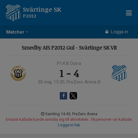
Svärtinge SK
P2012
Logga in
Matcher
Smedby AIS P2012 Gul - Svärtinge SK Vit
P14 B Östra
1 - 4
30 maj, 15:30, PreZero Arena B
Samling 14:45, PreZero Arena
Endast kallade kunde anmäla sig till aktiviteten. 18 personer var kallade.
Logga in här