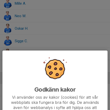
Mille A.
Neo W.
Oskar H.
Sigge C.
Ture L.
Viggo K.
Ledare
Godkänn kakor
Andreas Andersson
Huvudledare P2012
Vi använder oss av kakor (cookies) för att vår
webbplats ska fungera bra för dig. De används
Mattias Holmlund
Ledare P2012
även för webbanalys i syfte att hjälpa oss att