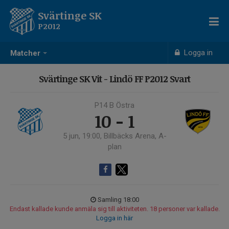
Svärtinge SK
P2012
Logga in
Matcher
Svärtinge SK Vit - Lindö FF P2012 Svart
P14 B Östra
10 - 1
5 jun, 19:00, Billbäcks Arena, A-
plan
Samling 18:00
Endast kallade kunde anmäla sig till aktiviteten. 18 personer var kallade.
Logga in här