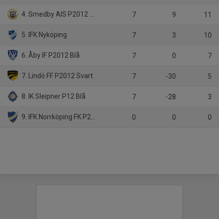
4. Smedby AIS P2012 Gul
7
9
11
5. IFK Nyköping
7
3
10
6. Åby IF P2012 Blå
7
0
7
7. Lindö FF P2012 Svart
7
-30
5
8. IK Sleipner P12 Blå
7
-28
3
9. IFK Norrköping FK P2012 Blå
0
0
0