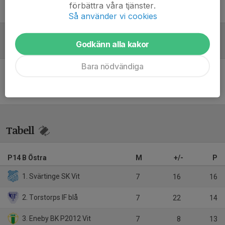
förbättra våra tjänster.
Petter Hellstrandh
Ledare/Lagledare/kontaktperson
P2012
Så använder vi cookies
Godkänn alla kakor
Referat
Bara nödvändiga
Inget referat skrivet
Tabell
P14 B Östra
M
+/-
P
1. Svärtinge SK Vit
7
16
16
2. Torstorps IF blå
7
22
14
3. Eneby BK P2012 Vit
7
8
13