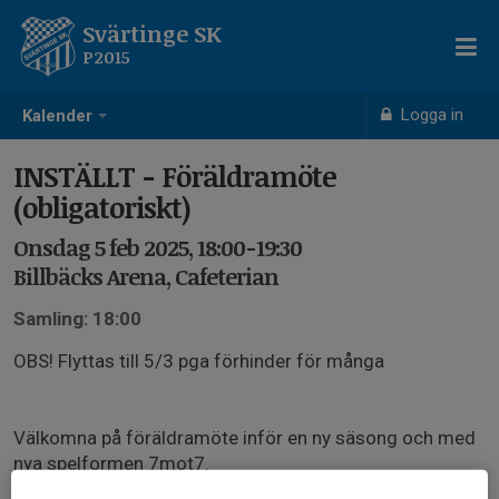
Svärtinge SK
P2015
Logga in
Kalender
INSTÄLLT - Föräldramöte
(obligatoriskt)
Onsdag 5 feb 2025, 18:00-19:30
Billbäcks Arena, Cafeterian
Samling: 18:00
OBS! Flyttas till 5/3 pga förhinder för många
Välkomna på föräldramöte inför en ny säsong och med
nya spelformen 7mot7.