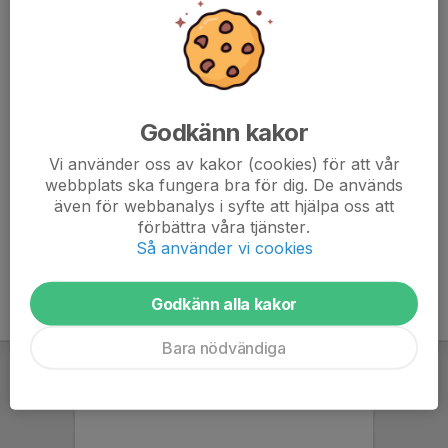
Vi kommer gå igenom en del ny information och nya
förhållningssätt där det är viktigt att alla engagerar sig
och även kommer med synpunkter, frågor m.m.
Obligatoriskt att minst en vårdnadshavare deltar på
Godkänn kakor
mötet och inga barn/spelare.
Vi använder oss av kakor (cookies) för att vår
Varmt välkomna!
webbplats ska fungera bra för dig. De används
även för webbanalys i syfte att hjälpa oss att
förbättra våra tjänster.
Så använder vi cookies
Godkänn alla kakor
Bara nödvändiga