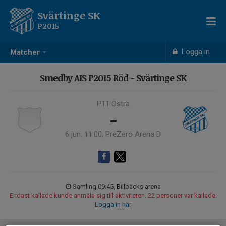
Svärtinge SK
P2015
Logga in
Matcher
Smedby AIS P2015 Röd - Svärtinge SK
P11 Östra
-
6 jun, 11:00, PreZero Arena D
Samling 09:45, Billbäcks arena
Endast kallade kunde anmäla sig till aktiviteten. 22 personer var kallade.
Logga in här