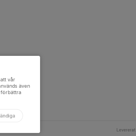
att vår
 används även
 förbättra
vändiga
Levererat