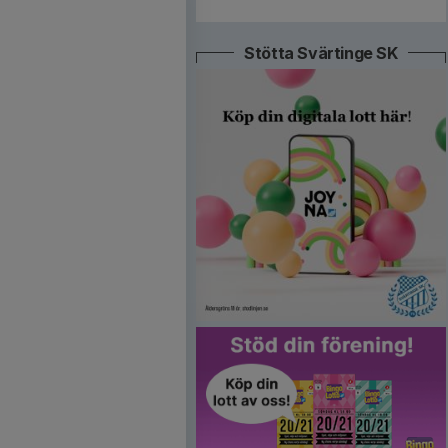
Stötta Svärtinge SK