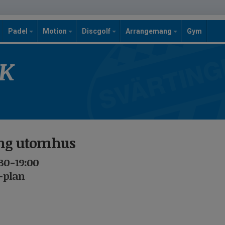
Padel
Motion
Discgolf
Arrangemang
Gym
SK
ing utomhus
:30-19:00
C-plan