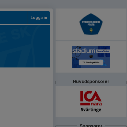
Logga in
Huvudsponsorer
Sponsorer