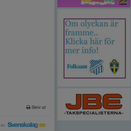
Skriv ut
 av