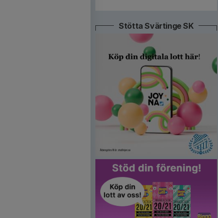
Stötta Svärtinge SK