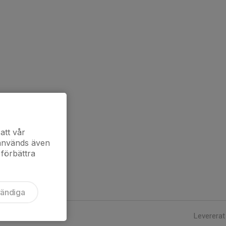
att vår
 används även
 förbättra
vändiga
Levererat