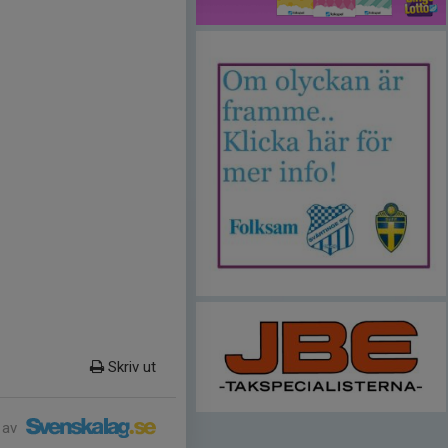
Skriv ut
 av