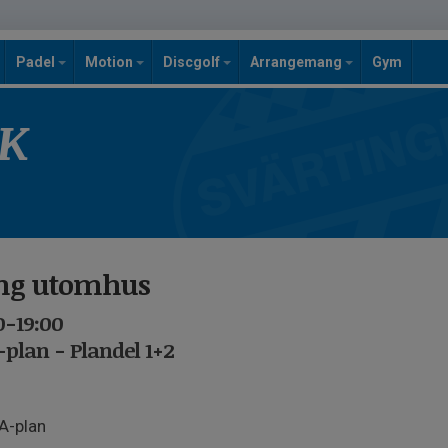
Padel
Motion
Discgolf
Arrangemang
Gym
SK
ing utomhus
0-19:00
-plan - Plandel 1+2
A-plan