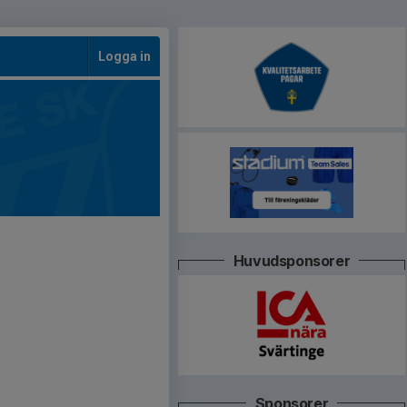
Logga in
Huvudsponsorer
Sponsorer