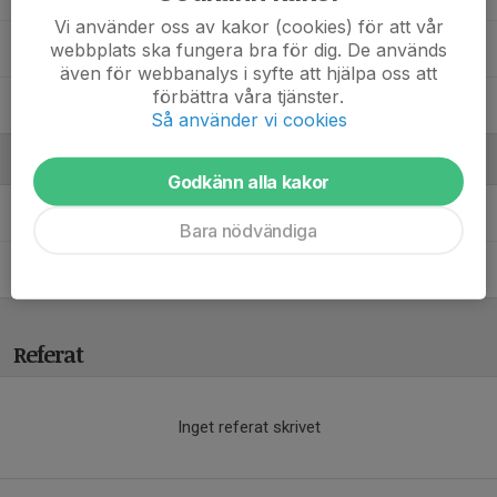
Vi använder oss av kakor (cookies) för att vår
webbplats ska fungera bra för dig. De används
Rion Q.
även för webbanalys i syfte att hjälpa oss att
förbättra våra tjänster.
Yezan F.
Så använder vi cookies
Ledare
Godkänn alla kakor
Markus Öjebo
Ledare P2016
Bara nödvändiga
Taimur Qadery
Huvudledare P2016
Referat
Inget referat skrivet