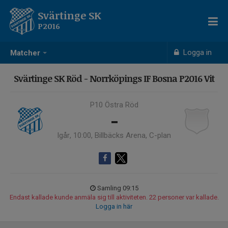
Svärtinge SK
P2016
Logga in
Matcher
Svärtinge SK Röd - Norrköpings IF Bosna P2016 Vit
P10 Östra Röd
-
Igår, 10:00, Billbäcks Arena, C-plan
Samling 09:15
Endast kallade kunde anmäla sig till aktiviteten. 22 personer var kallade.
Logga in här