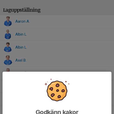
Laguppställning
Aaron A.
Albin L.
Albin L.
Axel B.
Elliot Ö.
Gustav Ö.
Ludwig G.
Godkänn kakor
Ludwig L.