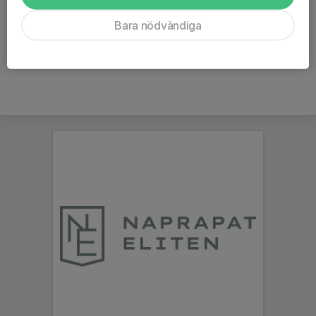
P2016
Ålder
47 år
Bara nödvändiga