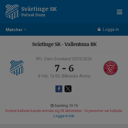
Svärtinge SK
Futsal Dam
Logga in
Matcher
Svärtinge SK - Vallentuna BK
RFL Dam Svealand 2025/2026
7 - 6
8 feb, 16:00, Billbäcks Arena
Samling 13:15
Endast kallade kunde anmäla sig till aktiviteten. 16 personer var kallade.
Logga in här