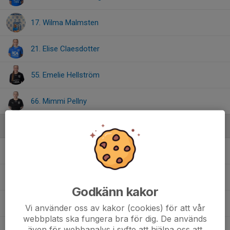
17. Wilma Malmsten
21. Elise Claesdotter
55. Emelie Hellström
66. Mimmi Pellny
Ledare
Filip Nyström
Tränare Futsal Dam
Fredrick Hjelm
Assisterande tränare Futsal Dam
Godkänn kakor
Johan Stjerna
Sportansvarig / Lagledare Futsal Dam
Vi använder oss av kakor (cookies) för att vår
webbplats ska fungera bra för dig. De används
även för webbanalys i syfte att hjälpa oss att
Rikard Andersson
Assisterande tränare