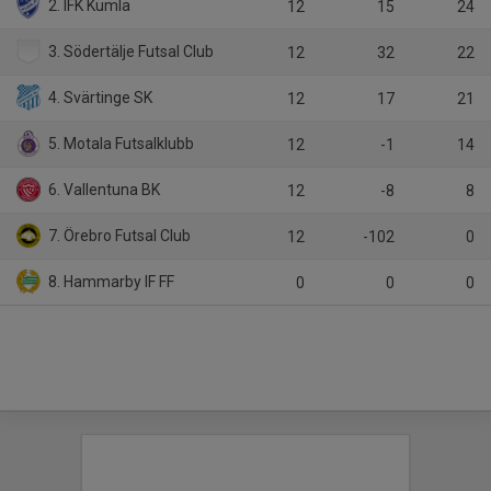
2. IFK Kumla
12
15
24
3. Södertälje Futsal Club
12
32
22
4. Svärtinge SK
12
17
21
5. Motala Futsalklubb
12
-1
14
6. Vallentuna BK
12
-8
8
7. Örebro Futsal Club
12
-102
0
8. Hammarby IF FF
0
0
0