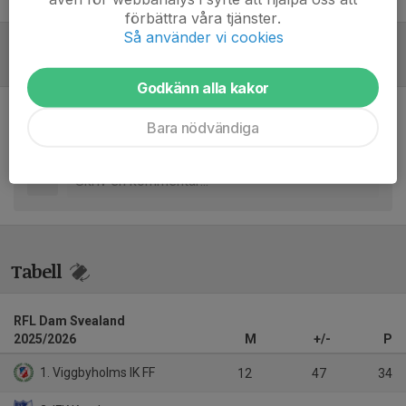
förbättra våra tjänster.
Så använder vi cookies
Inför match
/
Referat
Godkänn alla kakor
Bara nödvändiga
Inget referat skrivet
Tabell
RFL Dam Svealand
2025/2026
M
+/-
P
1. Viggbyholms IK FF
12
47
34