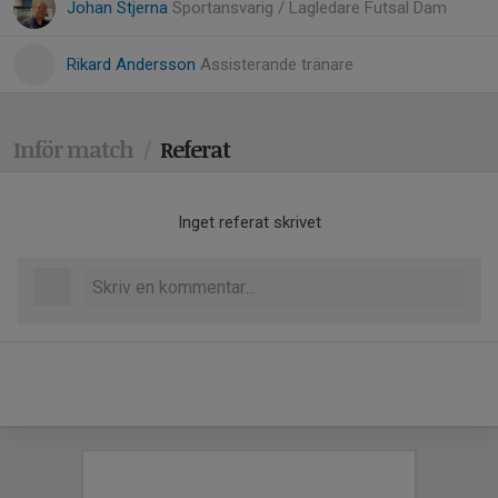
Johan Stjerna
Sportansvarig / Lagledare Futsal Dam
Rikard Andersson
Assisterande tränare
Inför match
/
Referat
Inget referat skrivet