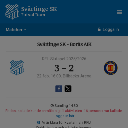
Svärtinge SK
Futsal Dam
Logga in
Matcher
Svärtinge SK - Borås AIK
RFL Slutspel 2025/2026
3 - 2
22 feb, 16:00, Billbäcks Arena
Samling 14:30
Endast kallade kunde anmäla sig till aktiviteten. 16 personer var kallade.
Logga in här
Vi är klara för kvartsfinal i RFL!
Dubbelmöte och vi börjar hemma.