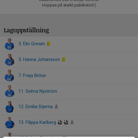
Hoppas på starkt publikstöd:)
Laguppställning
3. Elin Grewin
5. Hanna Johansson
7. Freja Britse
11. Selma Nyström
12. Emilia Stjerna
13. Filippa Karlberg