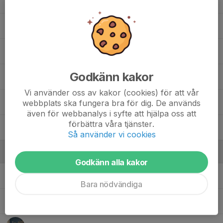
15. Felicia Zetterberg
17. Wilma Malmsten
20. Maja Lewander
Godkänn kakor
21. Elise Claesdotter
Vi använder oss av kakor (cookies) för att vår
55. Emelie Hellström
webbplats ska fungera bra för dig. De används
även för webbanalys i syfte att hjälpa oss att
förbättra våra tjänster.
66. Mimmi Pellny
Så använder vi cookies
Ledare
Godkänn alla kakor
Filip Nyström
Tränare Futsal Dam
Bara nödvändiga
Fredrick Hjelm
Assisterande tränare Futsal Dam