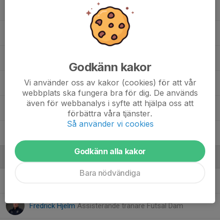
13. Filippa Karlberg
15. Felicia Zetterberg
17. Wilma Malmsten
Godkänn kakor
Vi använder oss av kakor (cookies) för att vår
20. Maja Lewander
webbplats ska fungera bra för dig. De används
även för webbanalys i syfte att hjälpa oss att
55. Emelie Hellström
förbättra våra tjänster.
Så använder vi cookies
66. Mimmi Pellny
Godkänn alla kakor
Ledare
Bara nödvändiga
Filip Nyström
Tränare Futsal Dam
Fredrick Hjelm
Assisterande tränare Futsal Dam