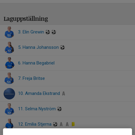
Laguppställning
3. Elin Grewin
5. Hanna Johansson
6. Hanna Begabriel
7. Freja Britse
10. Amanda Ekstrand
11. Selma Nyström
12. Emilia Stjerna