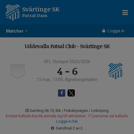
Svärtinge SK
Futsal Dam
Logga in
Matcher
Uddevalla Futsal Club - Svärtinge SK
RFL Slutspel 2025/2026
4 - 6
15 mar, 13:00, Agnebergshallen
Samling 06:15, BA / Fiskebyvägen / Linköping
Endast kallade kunde anmäla sig till aktiviteten. 17 personer var kallade.
Logga in här
Semifinal 2 av 2.