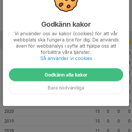
Ålder
18 år
Godkänn kakor
Vi använder oss av kakor (cookies) för att vår
webbplats ska fungera bra för dig. De används
ALLA SERIER
ALLA ÅR
även för webbanalys i syfte att hjälpa oss att
förbättra våra tjänster.
2026
30
1
0
0
Så använder vi cookies
2025
40
4
1
4
2024
45
1
2
1
Godkänn alla kakor
2023
49
2
1
2
Bara nödvändiga
2022
25
0
0
0
2021
23
0
0
0
2020
15
0
0
0
2019
15
0
0
0
2018
11
0
0
0