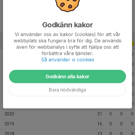
Ålder
18 år
Godkänn kakor
Vi använder oss av kakor (cookies) för att vår
webbplats ska fungera bra för dig. De används
ALLA SERIER
ALLA ÅR
även för webbanalys i syfte att hjälpa oss att
förbättra våra tjänster.
2026
33
3
4
0
Så använder vi cookies
2025
25
3
0
0
2024
39
9
7
0
Godkänn alla kakor
2023
43
6
14
0
Bara nödvändiga
2022
27
5
0
0
2021
27
0
0
0
2020
21
0
0
0
2019
16
0
0
0
2018
13
0
0
0