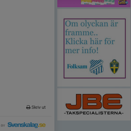
Skriv ut
 av