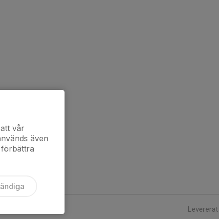
att vår
 används även
 förbättra
vändiga
Levererat