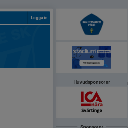
Logga in
Huvudsponsorer
Sponsorer