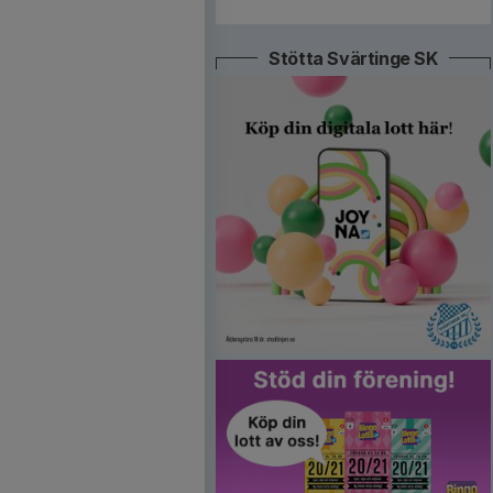
Stötta Svärtinge SK