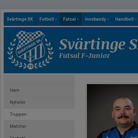
Svärtinge SK
Fotboll
Futsal
Innebandy
Handboll
Svärtinge 
Futsal F-Junior
Hem
Nyheter
Truppen
Matcher