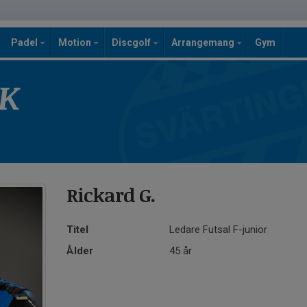
Padel
Motion
Discgolf
Arrangemang
Gym
SK
Rickard G.
Titel
Ledare Futsal F-junior
Ålder
45 år