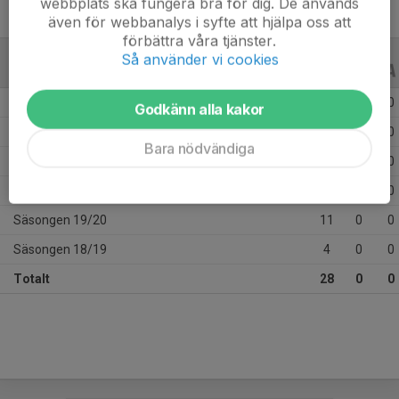
webbplats ska fungera bra för dig. De används
även för webbanalys i syfte att hjälpa oss att
förbättra våra tjänster.
Så använder vi cookies
ALLA SERIER
ALLA ÅR
Säsongen 24/25
3
0
0
Godkänn alla kakor
Säsongen 23/24
7
0
0
Bara nödvändiga
Säsongen 21/22
2
0
0
Säsongen 20/21
1
0
0
Säsongen 19/20
11
0
0
Säsongen 18/19
4
0
0
Totalt
28
0
0