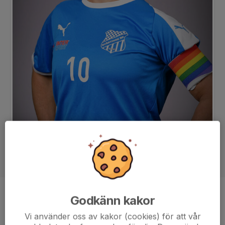
Titel
Tränare IB Dam
Godkänn kakor
Vi använder oss av kakor (cookies) för att vår