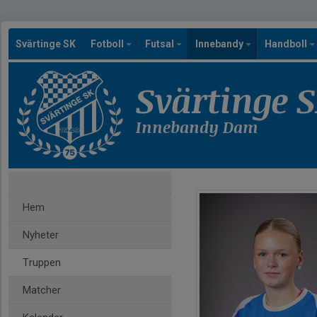
Svärtinge SK
Fotboll
Futsal
Innebandy
Handboll
Svärtinge 
Innebandy Dam
Hem
Nyheter
Truppen
Matcher