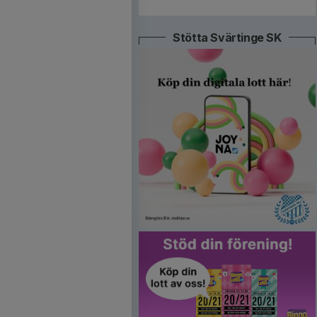
Stötta Svärtinge SK