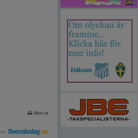
Skriv ut
 av