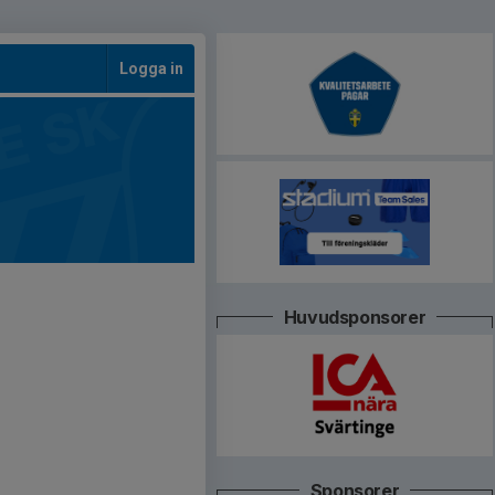
Logga in
Huvudsponsorer
Sponsorer