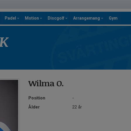
Padel
Motion
Discgolf
Arrangemang
Gym
SK
Wilma O.
Position
-
Ålder
22 år