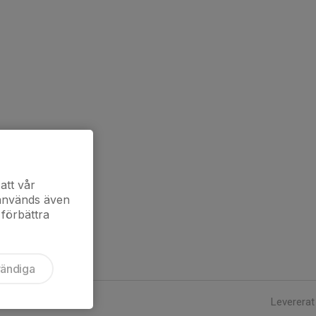
att vår
 används även
 förbättra
vändiga
Levererat