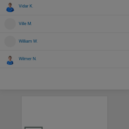
Vidar K.
Ville M.
William W.
Wilmer N.