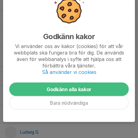
Edmond L.
Elias C.
Godkänn kakor
Emile L.
Vi använder oss av kakor (cookies) för att vår
webbplats ska fungera bra för dig. De används
Hannes P.
även för webbanalys i syfte att hjälpa oss att
förbättra våra tjänster.
Så använder vi cookies
Harry F.
Godkänn alla kakor
Loui R.
Bara nödvändiga
Ludvig Å.
Ludwig G.