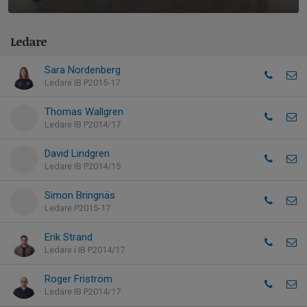
Ledare
Sara Nordenberg
Ledare IB P2015-17
Thomas Wallgren
Ledare IB P2014/17
David Lindgren
Ledare IB P2014/15
Simon Bringnäs
Ledare P2015-17
Erik Strand
Ledare i IB P2014/17
Roger Friström
Ledare IB P2014/17