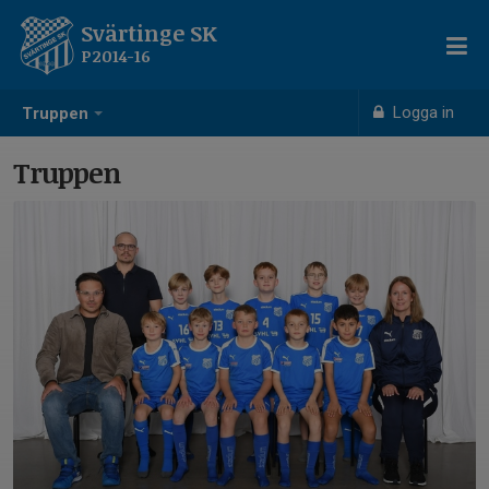
Svärtinge SK
P2014-16
Logga in
Truppen
Truppen