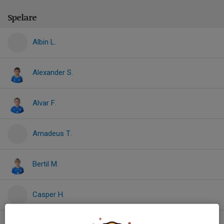
Spelare
Albin L.
Alexander S.
Alvar F.
Amadeus T.
Bertil M.
Casper H.