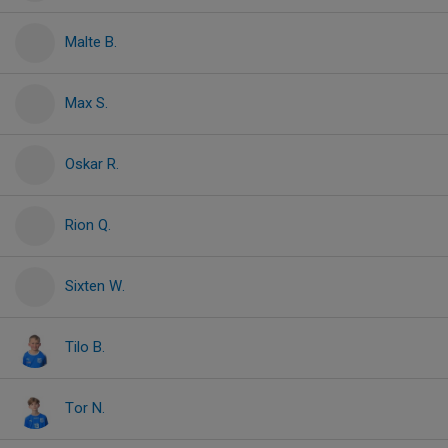
Malte B.
Max S.
Oskar R.
Rion Q.
Sixten W.
Tilo B.
Tor N.