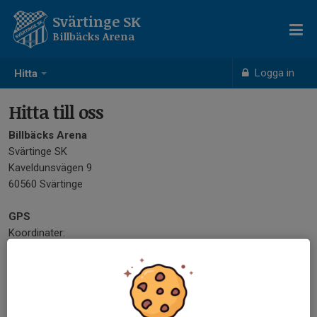
Svärtinge SK
Billbäcks Arena
Logga in
Hitta
Hitta till oss
Billbäcks Arena
Svärtinge SK
Kaveldunsvägen 9
60560 Svärtinge
GPS
Koordinater:
Lat: N 58°38'52.7"
Long: E 16°01'27.6"
Adress:
Kaveldunsvägen 9, Svärtinge