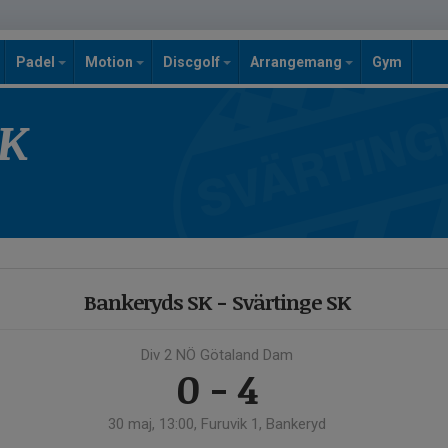
Padel
Motion
Discgolf
Arrangemang
Gym
SK
Bankeryds SK - Svärtinge SK
Div 2 NÖ Götaland Dam
0 - 4
30 maj, 13:00, Furuvik 1, Bankeryd