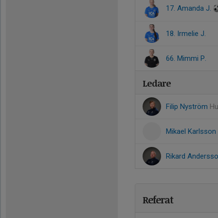
17. Amanda J.
18. Irmelie J.
66. Mimmi P.
Ledare
Filip Nyström
Hu
Mikael Karlsson
Rikard Anderss
Referat