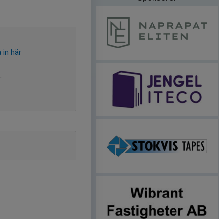
 in här
.