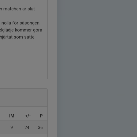
n matchen är slut
 nolla för säsongen.
pelglädje kommer göra
 hjärtat som satte
IM
+/-
P
9
24
36