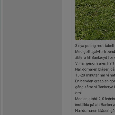
3 nya poäng mot tabell 
Med gott självförtroend
åkte vi till Bankeryd fö
Vi har genom åren haft
När domaren blåser igån
15-20 minuter har vi haf
En halvdan gräsplan gör 
gång sårar vi Bankeryd i
om.
Med en stabil 2-0 ledni
inställda på att Bankery
När domaren blåser igång