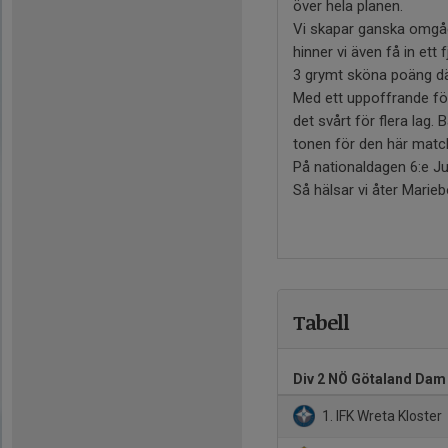
över hela planen.
Vi skapar ganska omgåe
hinner vi även få in ett 
3 grymt sköna poäng där
Med ett uppoffrande fö
det svårt för flera lag
tonen för den här matc
På nationaldagen 6:e Ju
Så hälsar vi åter Marie
Tabell
Div 2 NÖ Götaland Dam
1. IFK Wreta Kloster