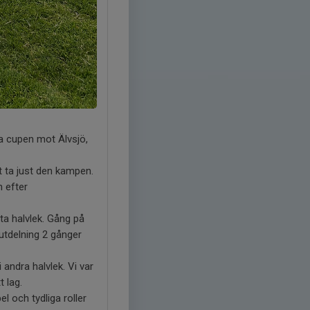
ka cupen mot Älvsjö,
 ta just den kampen.
 efter
sta halvlek. Gång på
 utdelning 2 gånger
andra halvlek. Vi var
t lag.
l och tydliga roller