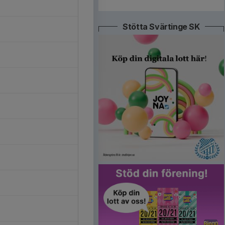
Stötta Svärtinge SK