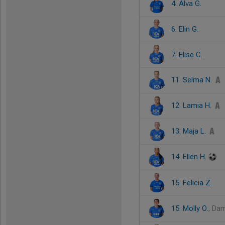
4. Alva G.
6. Elin G.
7. Elise C.
11. Selma N.
12. Lamia H.
13. Maja L.
14. Ellen H.
15. Felicia Z.
15. Molly O.
, Da