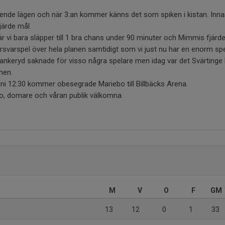
nde lägen och när 3:an kommer känns det som spiken i kistan. Inna
fjärde mål.
 vi bara släpper till 1 bra chans under 90 minuter och Mimmis fjärde
rsvarspel över hela planen samtidigt som vi just nu har en enorm s
. Bankeryd saknade för visso några spelare men idag var det Svärtinge
hen.
ni 12:30 kommer obesegrade Mariebo till Billbäcks Arena.
bo, domare och våran publik välkomna.
M
V
O
F
GM
13
12
0
1
33