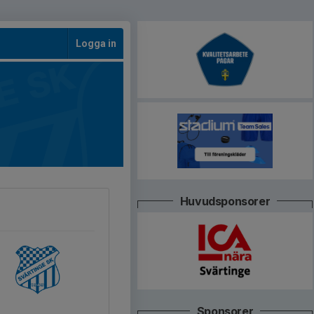
Logga in
Huvudsponsorer
Sponsorer