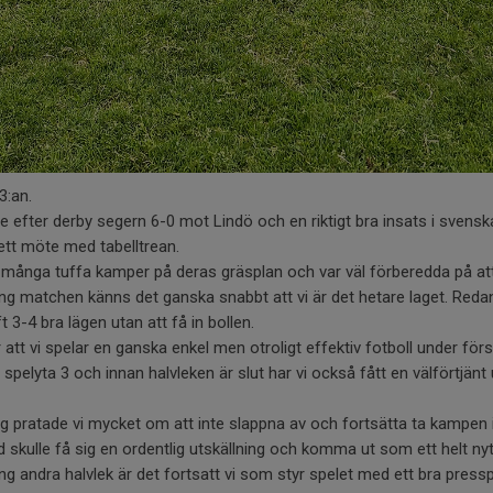
3:an.
e efter derby segern 6-0 mot Lindö och en riktigt bra insats i svens
r ett möte med tabelltrean.
 många tuffa kamper på deras gräsplan och var väl förberedda på att
g matchen känns det ganska snabbt att vi är det hetare laget. Redan
t 3-4 bra lägen utan att få in bollen.
att vi spelar en ganska enkel men otroligt effektiv fotboll under för
 spelyta 3 och innan halvleken är slut har vi också fått en välförtjänt
ng pratade vi mycket om att inte slappna av och fortsätta ta kampen i 
d skulle få sig en ordentlig utskällning och komma ut som ett helt nyt
 andra halvlek är det fortsatt vi som styr spelet med ett bra presspe