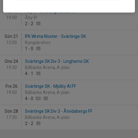
Tis 16
Åby IF - Svärtinge SK Div 3
19:00
Åby IP
2
-
2
Sön 21
IFK Wreta Kloster - Svärtinge SK
13:00
Kungsbrohov
1
-
0
Ons 24
Svärtinge SK Div 3 - Linghems SK
19:30
Billbäcks Arena, A-plan
4
-
1
Fre 26
Svärtinge SK - Mjölby AI FF
19:00
Billbäcks Arena, A-plan
4
-
0
Sön 28
Svärtinge SK Div 3 - Åtvidabergs FF
17:30
Billbäcks Arena, A-plan
2
-
2