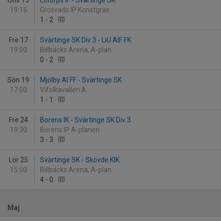
Ons 15
Lotorps IF - Svärtinge SK
19:15
Grosvads IP Konstgräs
1
-
2
Fre 17
Svärtinge SK Div 3 - LiU AIF FK
19:00
Billbäcks Arena, A-plan
0
-
2
Sön 19
Mjölby AI FF - Svärtinge SK
17:00
Vifolkavallen A
1
-
1
Fre 24
Borens IK - Svärtinge SK Div 3
19:30
Borens IP A-planen
3
-
3
Lör 25
Svärtinge SK - Skövde KIK
15:00
Billbäcks Arena, A-plan
4
-
0
Maj