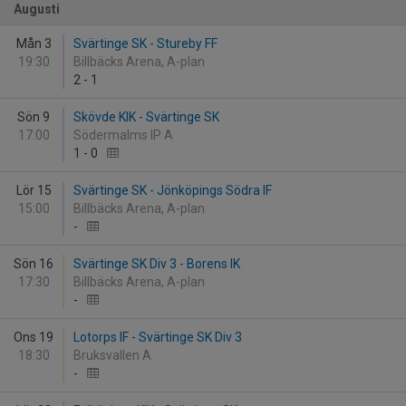
Augusti
Mån 3
Svärtinge SK - Stureby FF
19:30
Billbäcks Arena, A-plan
2
-
1
Sön 9
Skövde KIK - Svärtinge SK
17:00
Södermalms IP A
1
-
0
Lör 15
Svärtinge SK - Jönköpings Södra IF
15:00
Billbäcks Arena, A-plan
-
Sön 16
Svärtinge SK Div 3 - Borens IK
17:30
Billbäcks Arena, A-plan
-
Ons 19
Lotorps IF - Svärtinge SK Div 3
18:30
Bruksvallen A
-