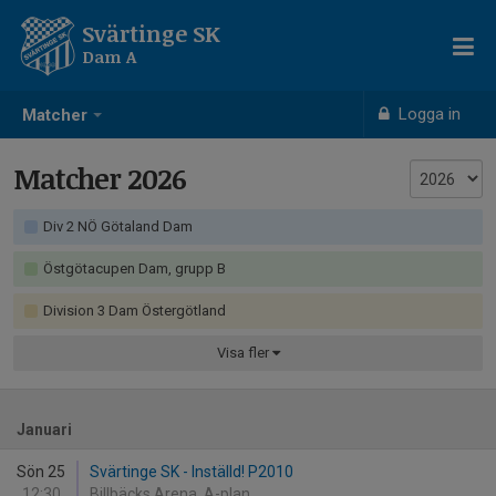
Svärtinge SK
Dam A
Logga in
Matcher
Matcher 2026
Div 2 NÖ Götaland Dam
Östgötacupen Dam, grupp B
Division 3 Dam Östergötland
Visa
fler
Januari
Sön 25
Svärtinge SK - Inställd! P2010
12:30
Billbäcks Arena, A-plan