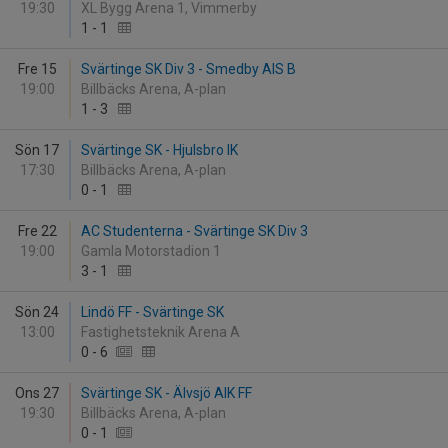
19:30
XL Bygg Arena 1, Vimmerby
1
-
1
Fre 15
Svärtinge SK Div 3 - Smedby AIS B
19:00
Billbäcks Arena, A-plan
1
-
3
Sön 17
Svärtinge SK - Hjulsbro IK
17:30
Billbäcks Arena, A-plan
0
-
1
Fre 22
AC Studenterna - Svärtinge SK Div 3
19:00
Gamla Motorstadion 1
3
-
1
Sön 24
Lindö FF - Svärtinge SK
13:00
Fastighetsteknik Arena A
0
-
6
Ons 27
Svärtinge SK - Älvsjö AIK FF
19:30
Billbäcks Arena, A-plan
0
-
1