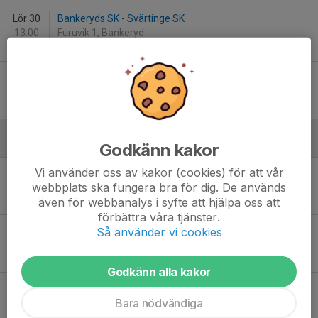
Lör 30
Bankeryds SK - Svärtinge SK
13:00
Furuvik 1, Bankeryd
0
-
4
Sön 31
Svärtinge SK Div 3 - Hjulsbro IK B
17:30
Billbäcks Arena, A-plan
2
-
1
Juni
Godkänn kakor
Vi använder oss av kakor (cookies) för att vår
Lör 6
Svärtinge SK - Mariebo IK
webbplats ska fungera bra för dig. De används
12:30
Billbäcks Arena, A-plan
1
-
0
även för webbanalys i syfte att hjälpa oss att
förbättra våra tjänster.
Sön 7
IFK Wreta Kloster B - Svärtinge SK Div 3
Så använder vi cookies
17:00
Kungsbrohov
4
-
2
Godkänn alla kakor
Sön 14
Nässjö FF - Svärtinge SK
19:00
Skogsvallen 1, Nässjö
Bara nödvändiga
0
-
6