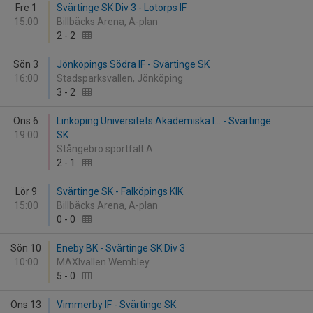
Fre 1
Svärtinge SK Div 3 - Lotorps IF
15:00
Billbäcks Arena, A-plan
2
-
2
Sön 3
Jönköpings Södra IF - Svärtinge SK
16:00
Stadsparksvallen, Jönköping
3
-
2
Ons 6
Linköping Universitets Akademiska I... - Svärtinge
19:00
SK
Stångebro sportfält A
2
-
1
Lör 9
Svärtinge SK - Falköpings KIK
15:00
Billbäcks Arena, A-plan
0
-
0
Sön 10
Eneby BK - Svärtinge SK Div 3
10:00
MAXIvallen Wembley
5
-
0
Ons 13
Vimmerby IF - Svärtinge SK