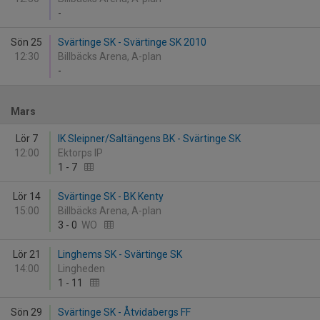
-
Sön 25
Svärtinge SK - Svärtinge SK 2010
12:30
Billbäcks Arena, A-plan
-
Mars
Lör 7
IK Sleipner/Saltängens BK - Svärtinge SK
12:00
Ektorps IP
1
-
7
Lör 14
Svärtinge SK - BK Kenty
15:00
Billbäcks Arena, A-plan
3
-
0
WO
Lör 21
Linghems SK - Svärtinge SK
14:00
Lingheden
1
-
11
Sön 29
Svärtinge SK - Åtvidabergs FF