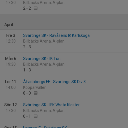
17:30
Billbäcks Arena, A-plan
2
-
2
April
Fre 3
Svärtinge SK - Rävåsens IK Karlskoga
12:30
Billbäcks Arena, A-plan
2
-
3
Mån 6
Svärtinge SK - IK Tun
19:30
Billbäcks Arena, A-plan
1
-
3
Lör 11
Åtvidabergs FF - Svärtinge SK Div 3
14:00
Kopparvallen
8
-
0
Sön 12
Svärtinge SK - IFK Wreta Kloster
17:30
Billbäcks Arena, A-plan
0
-
1