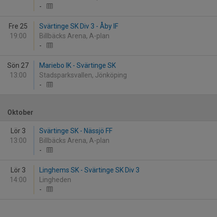
-
Fre 25
Svärtinge SK Div 3 - Åby IF
19:00
Billbäcks Arena, A-plan
-
Sön 27
Mariebo IK - Svärtinge SK
13:00
Stadsparksvallen, Jönköping
-
Oktober
Lör 3
Svärtinge SK - Nässjö FF
13:00
Billbäcks Arena, A-plan
-
Lör 3
Linghems SK - Svärtinge SK Div 3
14:00
Lingheden
-