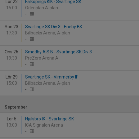
Lör 22
Falköpings KIK - Svärtinge SK
15:00
Odenplan A-plan
-
Sön 23
Svärtinge SK Div 3 - Eneby BK
17:30
Billbäcks Arena, A-plan
-
Ons 26
Smedby AIS B - Svärtinge SK Div 3
19:30
PreZero Arena A
-
Lör 29
Svärtinge SK - Vimmerby IF
15:00
Billbäcks Arena, A-plan
-
September
Lör 5
Hjulsbro IK - Svärtinge SK
13:00
ICA Signalen Arena
-