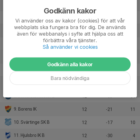
1. Eneby BK
12
34
31
Godkänn kakor
2. Lotorps IF
12
21
25
Vi använder oss av kakor (cookies) för att vår
webbplats ska fungera bra för dig. De används
3. Åby IF
12
12
25
även för webbanalys i syfte att hjälpa oss att
förbättra våra tjänster.
4. Åtvidabergs FF
12
13
22
Så använder vi cookies
5. AC Studenterna
12
9
20
Godkänn alla kakor
6. Smedby AIS B
12
16
19
Bara nödvändiga
7. LiU AIF FK
12
10
19
8. IFK Wreta Kloster B
12
-17
14
9. Borens IK
12
-21
11
10. Svärtinge SK B
12
-17
10
11. Hjulsbro IK B
12
-30
4