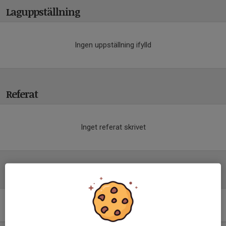
Laguppställning
Ingen uppställning ifylld
Referat
Inget referat skrivet
Tabell
Division 3 Dam
Östergötland
M
+/-
P