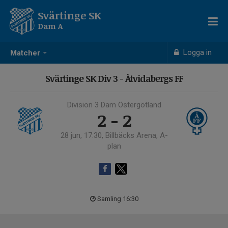
Svärtinge SK
Dam A
Logga in
Matcher
Svärtinge SK Div 3 - Åtvidabergs FF
Division 3 Dam Östergötland
2 - 2
28 jun, 17:30, Billbäcks Arena, A-
plan
Samling 16:30