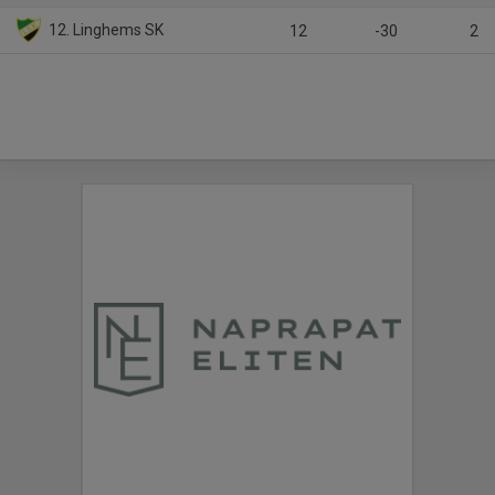
12. Linghems SK
12
-30
2