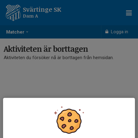
Svärtinge SK
Dam A
Logga in
Matcher
Aktiviteten är borttagen
Aktiviteten du försöker nå är borttagen från hemsidan.