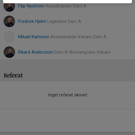
Filip Nyström
Huvudtränare Dam A
Fredrick Hjelm
Lagledare Dam A
Mikael Karlsson
Assisterande tränare Dam A
Rikard Andersson
Dam A-Ansvarig/ass tränare
Referat
Inget referat skrivet