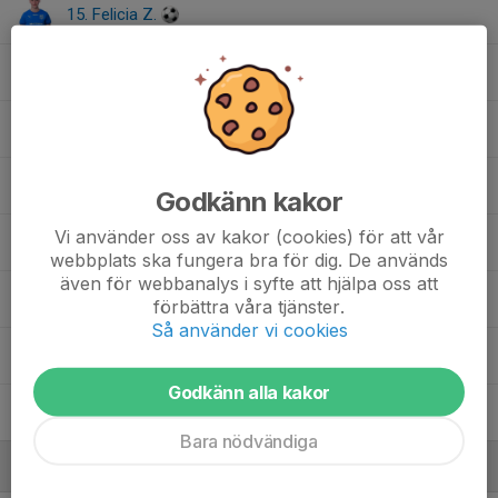
15. Felicia Z.
15. Molly O.
, Dam U
18. Irmelie J.
24. Nellie W.
Godkänn kakor
Vi använder oss av kakor (cookies) för att vår
26. Amanda S.
webbplats ska fungera bra för dig. De används
även för webbanalys i syfte att hjälpa oss att
55. Emelie H.
, Dam U
förbättra våra tjänster.
Så använder vi cookies
66. Mimmi P.
Godkänn alla kakor
Elin S.
Bara nödvändiga
Ledare