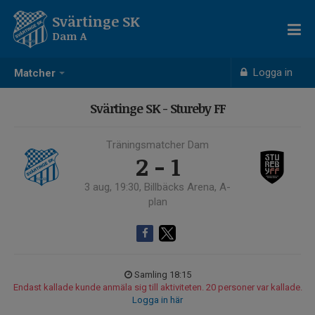
Svärtinge SK
Dam A
Logga in
Matcher
Svärtinge SK - Stureby FF
Träningsmatcher Dam
2 - 1
3 aug, 19:30, Billbäcks Arena, A-
plan
Samling 18:15
Endast kallade kunde anmäla sig till aktiviteten. 20 personer var kallade.
Logga in här