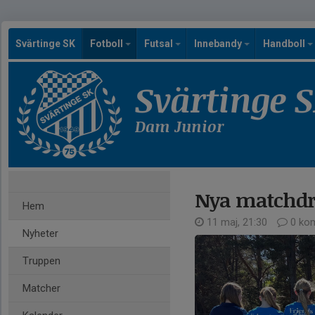
Svärtinge SK
Fotboll
Futsal
Innebandy
Handboll
Svärtinge 
Dam Junior
Nya matchdre
Hem
11 maj, 21:30
0 ko
Nyheter
Truppen
Matcher