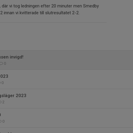
 där vi tog ledningen efter 20 minuter men Smedby
2 innan vi kvitterade till slutresultatet 2-2.
sen invigd!
0
2023
0
gsläger 2023
2
0
0