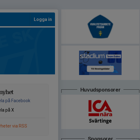
Logga in
Huvudsponsorer
nyhet
la på Facebook
la på X
heter via RSS
Sponsorer