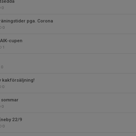
tsedda
0
räningstider pga. Corona
0
AIK-cupen
1
0
v kakförsäljning!
0
 & sommar
0
neby 22/9
0