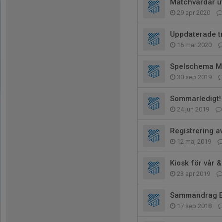
Matchvärdar u
29 apr 2020
Uppdaterade t
16 mar 2020
Spelschema M
30 sep 2019
Sommarledigt!
24 jun 2019
Registrering a
12 maj 2019
Kiosk för vår
23 apr 2019
Sammandrag E
17 sep 2018