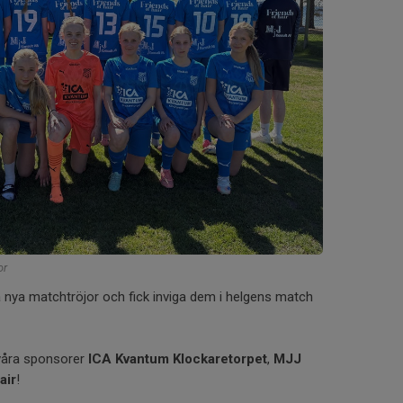
or
ra nya matchtröjor och fick inviga dem i helgens match
ll våra sponsorer
ICA Kvantum Klockaretorpet
,
MJJ
air
!