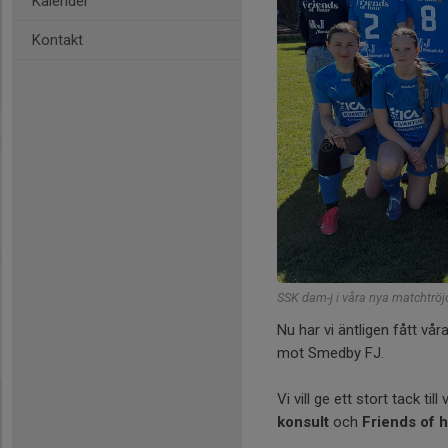
Kalender
Kontakt
SSK dam-j i våra nya matchtröj
Nu har vi äntligen fått vå
mot Smedby FJ.
Vi vill ge ett stort tack ti
konsult
och
Friends of h