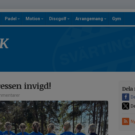
Padel
Motion
Discgolf
Arrangemang
Gym
SK
ssen invigd!
Dela 
mmentarer
De
De
Ny