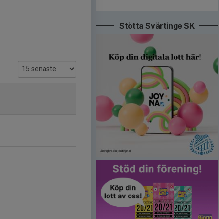
Stötta Svärtinge SK