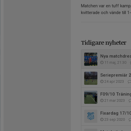
Matchen var en tuff kamp,
kvitterade och vände till 1-
Tidigare nyheter
Nya matchdres
11 maj, 21:30
Seriepremiär 
24 apr 2023
F09/10 Tränin
21 mar 2023
Fixardag 17/1
23 sep 2020