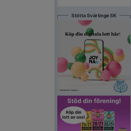
Stötta Svärtinge SK