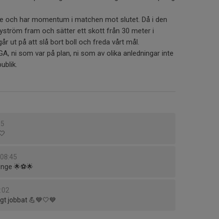
6:e och har momentum i matchen mot slutet. Då i den
yström fram och sätter ett skott från 30 meter i
år ut på att slå bort boll och freda vårt mål.
ni som var på plan, ni som av olika anledningar inte
ublik.
05
🤍
 08:45
tinge 🌟⚽️🌟
9:02
ggt jobbat 💪💙🤍💙