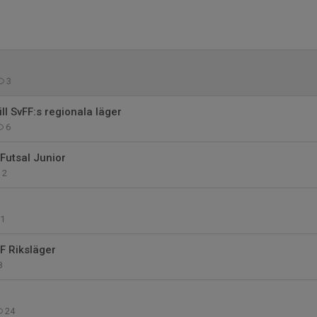
3
ill SvFF:s regionala läger
6
 Futsal Junior
2
1
FF Riksläger
8
24