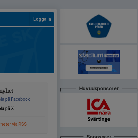
Logga in
Huvudsponsorer
nyhet
la på Facebook
la på X
heter via RSS
Sponsorer