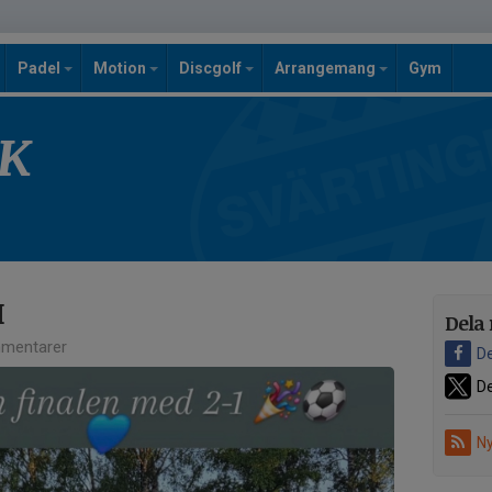
Padel
Motion
Discgolf
Arrangemang
Gym
SK
M
Dela 
mentarer
De
De
Ny