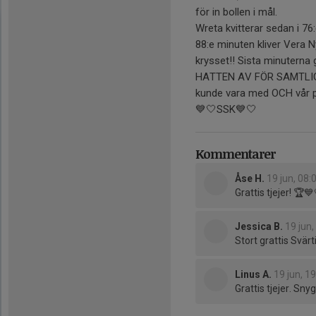
för in bollen i mål.
Wreta kvitterar sedan i 7
88:e minuten kliver Vera N
krysset!! Sista minuterna g
HATTEN AV FÖR SAMTLIGA, 
kunde vara med OCH vår p
💙🤍SSK💙🤍
Kommentarer
Åse H.
19 jun, 08:
Grattis tjejer! 🏆💙
Jessica B.
19 jun,
Stort grattis Svär
Linus A.
19 jun, 1
Grattis tjejer. Sny