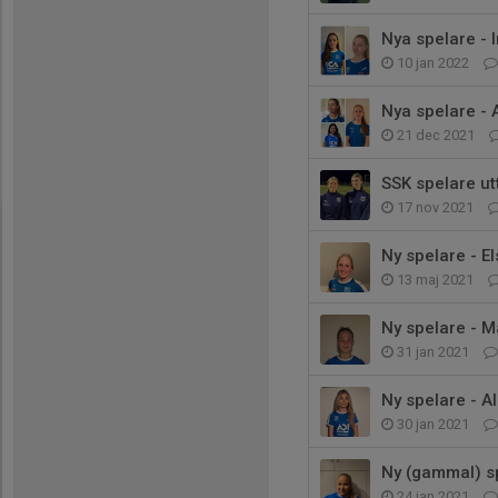
Nya spelare -
10 jan 2022
Nya spelare - 
21 dec 2021
SSK spelare ut
17 nov 2021
Ny spelare - E
13 maj 2021
Ny spelare - M
31 jan 2021
Ny spelare - A
30 jan 2021
Ny (gammal) s
24 jan 2021