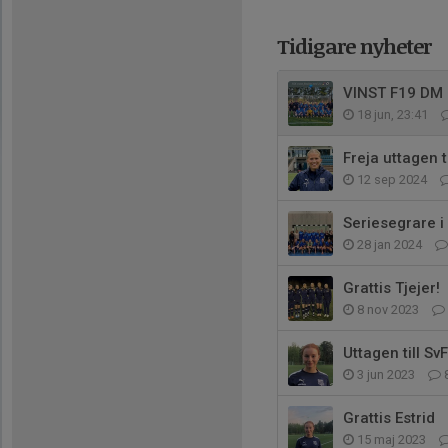
Tidigare nyheter
VINST F19 DM
18 jun, 23:41
Freja uttagen t
12 sep 2024
Seriesegrare i
28 jan 2024
Grattis Tjejer!
8 nov 2023
Uttagen till Sv
3 jun 2023
Grattis Estrid
15 maj 2023