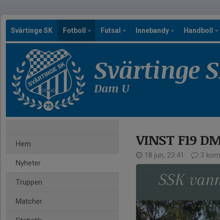
Svärtinge SK
Fotboll
Futsal
Innebandy
Handboll
Svärtinge 
Dam U
VINST F19 D
Hem
18 jun, 23:41
3 kom
Nyheter
Truppen
Matcher