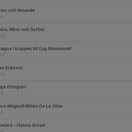
 Inez och Amanda
0
Alva, Mirel och Sofhia
0
tagna i truppen till Cup Kommunal!
3
lsa Eriksson
0
aja Örtegren
0
lice Magnell Millan De La Oliva
0
pelare - Hanna Arosin
0