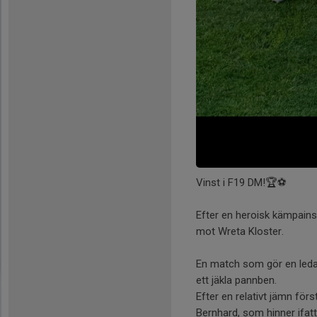
Vinst i F19 DM!🏆⚽️
Efter en heroisk kämpains
mot Wreta Kloster.
En match som gör en ledare
ett jäkla pannben.
Efter en relativt jämn förs
Bernhard, som hinner ifatt