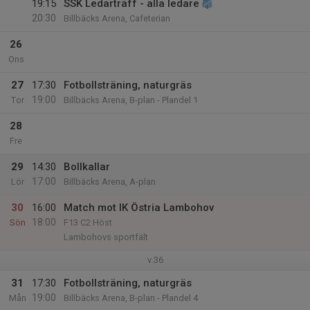
19:15
SSK Ledarträff - alla ledare
20:30
Billbäcks Arena, Cafeterian
26
Ons
27
17:30
Fotbollsträning, naturgräs
19:00
Tor
Billbäcks Arena, B-plan - Plandel 1
28
Fre
29
14:30
Bollkallar
17:00
Lör
Billbäcks Arena, A-plan
30
16:00
Match mot IK Östria Lambohov
18:00
Sön
F13 C2 Höst
Lambohovs sportfält
v.36
31
17:30
Fotbollsträning, naturgräs
19:00
Mån
Billbäcks Arena, B-plan - Plandel 4