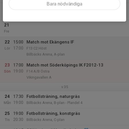
Bara nödvändiga
20
17:30
Fotbollsträning, naturgräs
19:00
Tor
Billbäcks Arena, B-plan - Plandel 1
21
Fre
22
15:00
Match mot Ekängens IF
17:00
Lör
F13 C2 Höst
Billbäcks Arena, A-plan
23
17:00
Match mot Söderköpings IK F2012-13
19:00
Sön
F14 A/B Östra
Vikingavallen A
v.35
24
17:30
Fotbollsträning, naturgräs
19:00
Mån
Billbäcks Arena, B-plan - Plandel 4
25
19:00
Fotbollsträning, konstgräs
20:30
Tis
Billbäcks Arena, C-plan