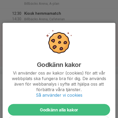
Billbäcks Arena, A-plan
12:30
Kiosk hemmamatch
14:30
Billbäcks Arena, Cafeterian
16
13:00
Match mot LBK Gottfridsberg F13/14
15:00
Sön
F13 C2 Höst
Lingvallen
18:00
Match mot Västra Husby IF F12
20:00
F14 A/B Östra
Hylingevallen
Godkänn kakor
v.34
Vi använder oss av kakor (cookies) för att vår
webbplats ska fungera bra för dig. De används
17
17:30
Fotbollsträning, naturgräs
även för webbanalys i syfte att hjälpa oss att
19:00
Mån
Billbäcks Arena, B-plan - Plandel 4
förbättra våra tjänster.
18
19:00
Fotbollsträning, konstgräs
Så använder vi cookies
20:30
Tis
Billbäcks Arena, C-plan
Godkänn alla kakor
19
Ons