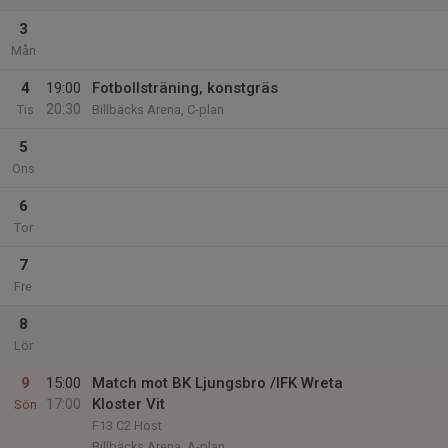
3
Mån
4
19:00
Fotbollsträning, konstgräs
20:30
Tis
Billbäcks Arena, C-plan
5
Ons
6
Tor
7
Fre
8
Lör
9
15:00
Match mot BK Ljungsbro /IFK Wreta
17:00
Kloster Vit
Sön
F13 C2 Höst
Billbäcks Arena, A-plan