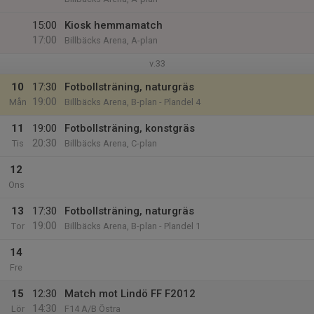
15:00
Kiosk hemmamatch
17:00
Billbäcks Arena, A-plan
v.33
10
17:30
Fotbollsträning, naturgräs
19:00
Mån
Billbäcks Arena, B-plan - Plandel 4
11
19:00
Fotbollsträning, konstgräs
20:30
Tis
Billbäcks Arena, C-plan
12
Ons
13
17:30
Fotbollsträning, naturgräs
19:00
Tor
Billbäcks Arena, B-plan - Plandel 1
14
Fre
15
12:30
Match mot Lindö FF F2012
14:30
Lör
F14 A/B Östra