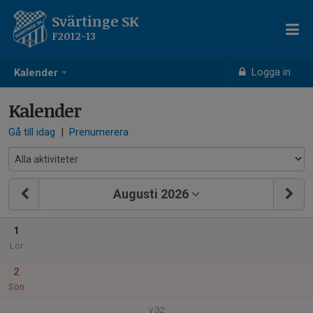
Svärtinge SK
F2012-13
Logga in
Kalender
Kalender
Gå till idag
|
Prenumerera
Augusti 2026
1
Lör
2
Sön
v.32