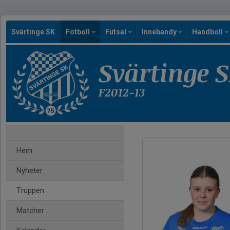
Svärtinge SK
Fotboll
Futsal
Innebandy
Handboll
Svärtinge 
F2012-13
Hem
Nyheter
Truppen
Matcher