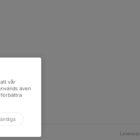
att vår
 används även
 förbättra
vändiga
Levererat