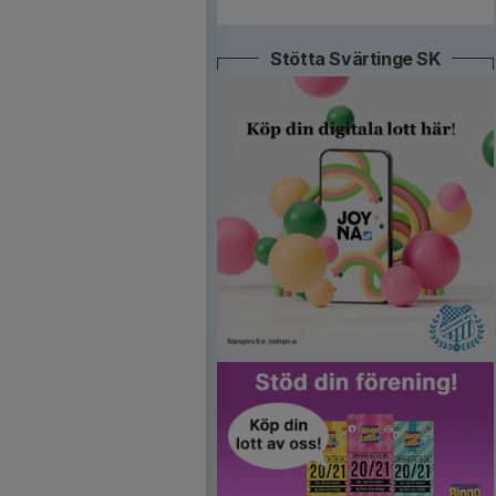
Stötta Svärtinge SK