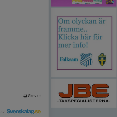
Skriv ut
 av