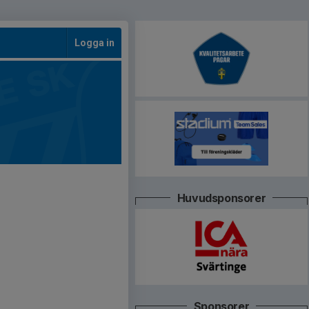
Logga in
Huvudsponsorer
Sponsorer