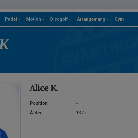
Padel
Motion
Discgolf
Arrangemang
Gym
SK
Alice K.
Position
-
Ålder
13 år