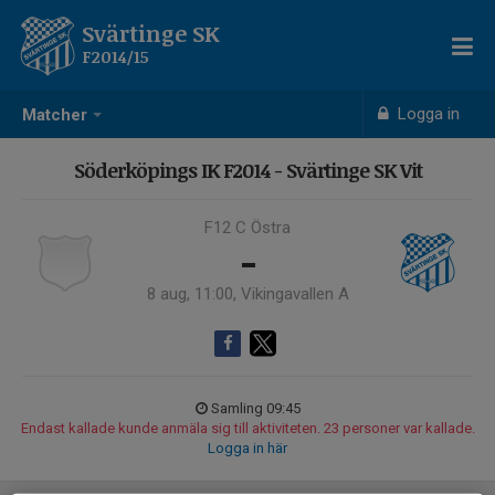
Svärtinge SK
F2014/15
Logga in
Matcher
Söderköpings IK F2014 - Svärtinge SK Vit
F12 C Östra
-
8 aug, 11:00, Vikingavallen A
Samling 09:45
Endast kallade kunde anmäla sig till aktiviteten. 23 personer var kallade.
Logga in här