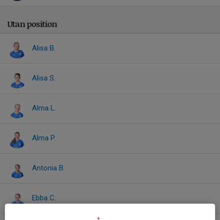
Utan position
Alisa B.
Alisa S.
Alma L.
Alma P.
Antonia B.
Ebba C.