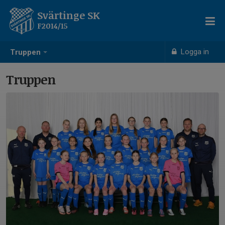
Svärtinge SK
F2014/15
Logga in
Truppen
Truppen