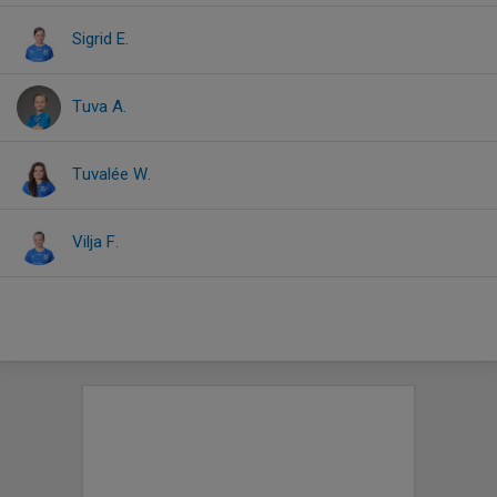
Sigrid E.
Tuva A.
Tuvalée W.
Vilja F.