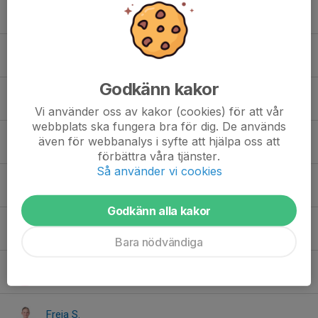
Ellen K.
Ellie S.
Godkänn kakor
Elsa K.
Vi använder oss av kakor (cookies) för att vår
webbplats ska fungera bra för dig. De används
även för webbanalys i syfte att hjälpa oss att
Emma A.
förbättra våra tjänster.
Så använder vi cookies
Ester J.
Godkänn alla kakor
Filippa S.
Bara nödvändiga
Fiona C.
Freja S.