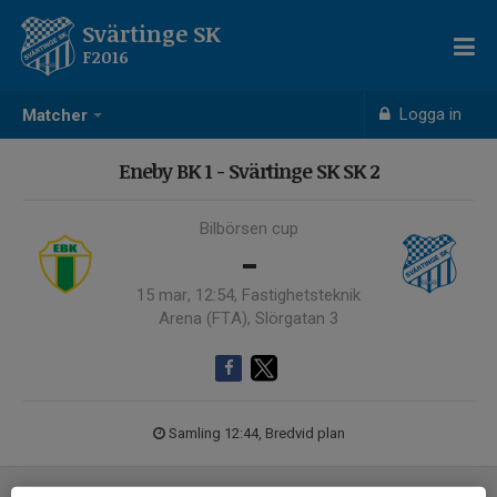
Svärtinge SK
F2016
Logga in
Matcher
Eneby BK 1 - Svärtinge SK SK 2
Bilbörsen cup
-
15 mar, 12:54, Fastighetsteknik
Arena (FTA), Slörgatan 3
Samling 12:44, Bredvid plan