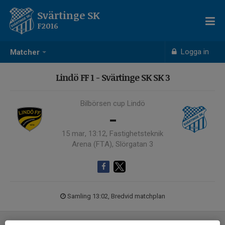
Svärtinge SK
F2016
Logga in
Matcher
Lindö FF 1 - Svärtinge SK SK 3
Bilbörsen cup Lindö
-
15 mar, 13:12, Fastighetsteknik
Arena (FTA), Slörgatan 3
Samling 13:02, Bredvid matchplan