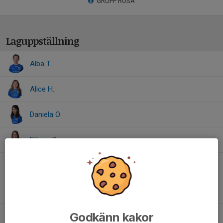
GRUPP ROSA
Laguppställning
Alba T.
Alice H.
Daniela O.
Filippa R.
Freja M.
Hillevi N.
Godkänn kakor
Olivia L.