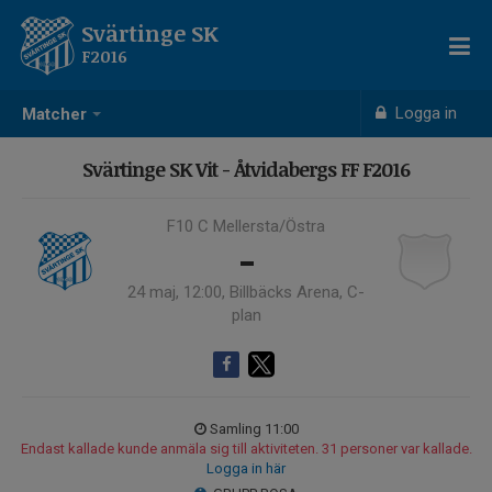
Svärtinge SK
F2016
Logga in
Matcher
Svärtinge SK Vit - Åtvidabergs FF F2016
F10 C Mellersta/Östra
-
24 maj, 12:00, Billbäcks Arena, C-
plan
Samling 11:00
Endast kallade kunde anmäla sig till aktiviteten. 31 personer var kallade.
Logga in här