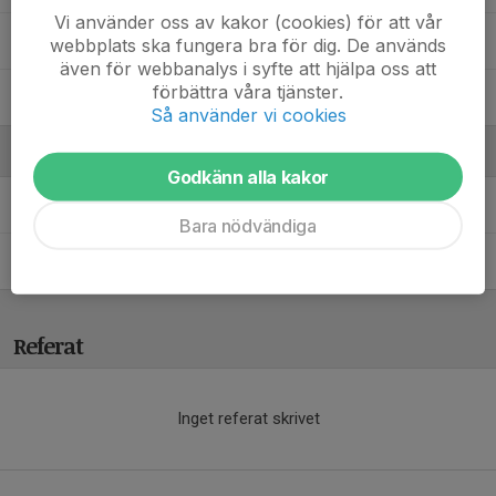
Vi använder oss av kakor (cookies) för att vår
Signe V.
webbplats ska fungera bra för dig. De används
även för webbanalys i syfte att hjälpa oss att
förbättra våra tjänster.
Stella B.
Så använder vi cookies
Ledare
Godkänn alla kakor
Andreas Landin
HuvudledareF2016
Bara nödvändiga
Fredrik Nilsson
Ledare/Material F2016
Referat
Inget referat skrivet