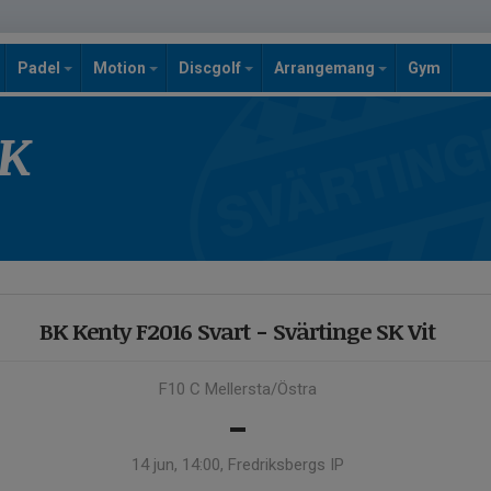
Padel
Motion
Discgolf
Arrangemang
Gym
SK
BK Kenty F2016 Svart - Svärtinge SK Vit
F10 C Mellersta/Östra
-
14 jun, 14:00, Fredriksbergs IP