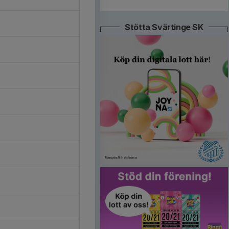
Stötta Svärtinge SK