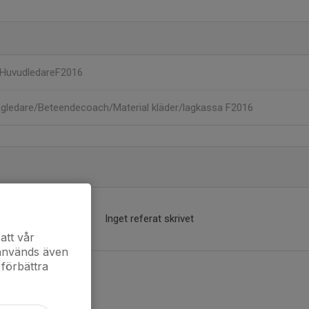
HuvudledareF2016
gledare/Beteendecoach/Material kläder/lagkassa F2016
Inget referat skrivet
att vår
 används även
 förbättra