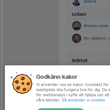
Stella B.
Ledare
Andreas Landin
Elin Jaldeland
La
Referat
Godkänn kakor
Vi använder oss av kakor (cookies) för 
webbplats ska fungera bra för dig. De
för webbanalys i syfte att hjälpa oss att
våra tjänster.
Så använder vi cookies