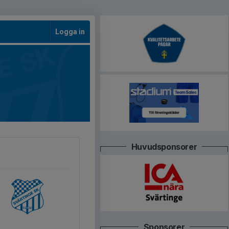
Logga in
Huvudsponsorer
Sponsorer