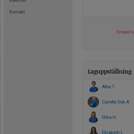
Kalender
Kontakt
Endast ka
Laguppställning
Alba T.
Camilla Osk A.
Ebba H.
Elizabeth L.