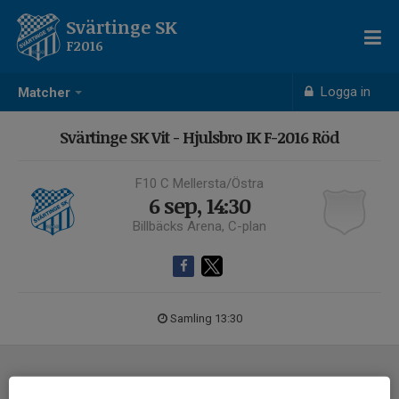
Svärtinge SK
F2016
Logga in
Matcher
Svärtinge SK Vit - Hjulsbro IK F-2016 Röd
F10 C Mellersta/Östra
6 sep, 14:30
Billbäcks Arena, C-plan
Samling 13:30
Laguppställning