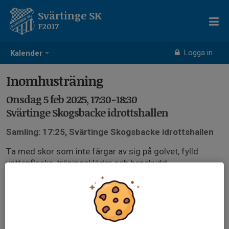
Svärtinge SK
F2017
Logga in
Kalender
Inomhusträning
Onsdag 5 feb 2025, 17:30-18:30
Svärtinge Skogsbacke idrottshallen
Samling: 17:25, Svärtinge Skogsbacke idrottshallen
Ta med skor som inte färgar av sig på golvet, fylld
vattenflaska, träningskläder och benskydd.
Bra om barnen fått lite energi i magen och hunnit med
ett toalettbesök innan träning.