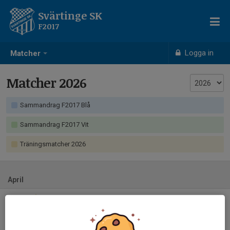
Svärtinge SK
F2017
Logga in
Matcher
Matcher 2026
Sammandrag F2017 Blå
Sammandrag F2017 Vit
Träningsmatcher 2026
April
Lör 25
Smedby AIS - Svärtinge SK
12:00
Prezero arena
-