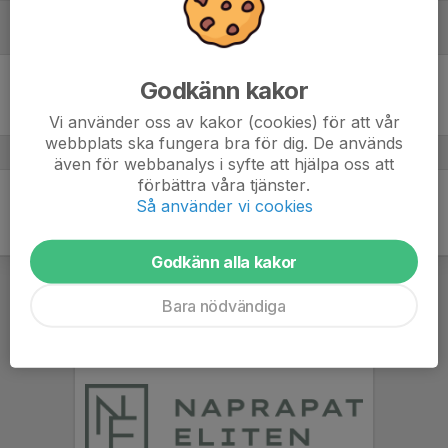
Maj
Lör 2
Svärtinge SK - Lotorps IF
Godkänn kakor
13:00
Billbäcks Arena C-plan
-
Vi använder oss av kakor (cookies) för att vår
webbplats ska fungera bra för dig. De används
även för webbanalys i syfte att hjälpa oss att
förbättra våra tjänster.
Så använder vi cookies
Godkänn alla kakor
Bara nödvändiga