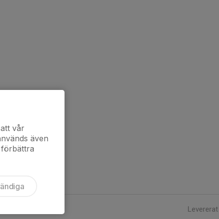
att vår
 används även
 förbättra
vändiga
Levererat