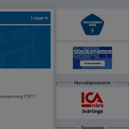
Logga in
Huvudsponsorer
asseansvarig F2017
Sponsorer