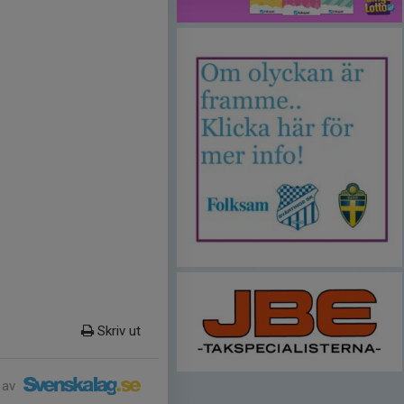
Skriv ut
 av