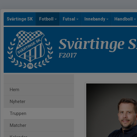
Svärtinge SK
Fotboll
Futsal
Innebandy
Handboll
Svärtinge 
F2017
Hem
Nyheter
Truppen
Matcher