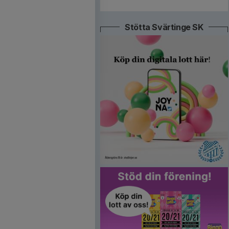
Stötta Svärtinge SK