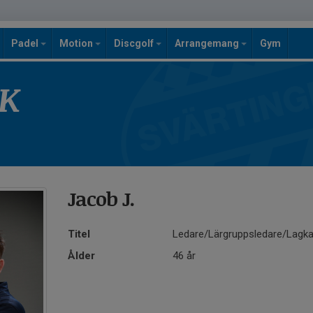
Padel
Motion
Discgolf
Arrangemang
Gym
SK
Jacob J.
Titel
Ledare/Lärgruppsledare/Lagk
Ålder
46 år