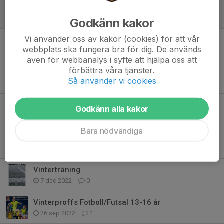
Matchklimathelg 9-10 maj 2026
6 maj, 16:02
0
Godkänn kakor
Vi använder oss av kakor (cookies) för att vår
Planstatus Billbäcks Arena
webbplats ska fungera bra för dig. De används
23 feb, 13:00
0
även för webbanalys i syfte att hjälpa oss att
förbättra våra tjänster.
Vinterträning på Billbäcks Arena
Så använder vi cookies
8 jan, 16:00
0
Matchklimathelg 10-11 maj 2025
Godkänn alla kakor
8 maj 2025
0
Bara nödvändiga
Vinterträning
4 dec 2023
0
Vinterträning
7 dec 2022
0
Vinterproffs Fotboll/Futsal 13-16 år
26 sep 2022
1