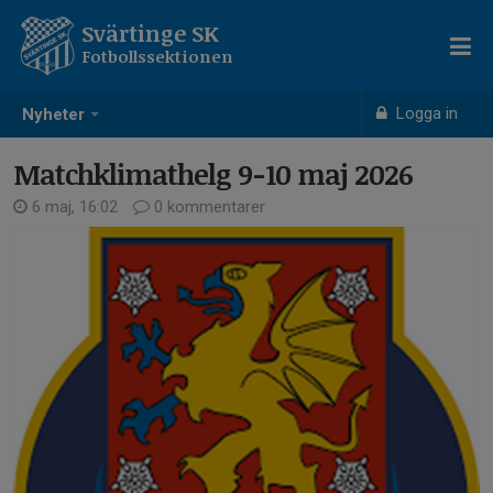
Svärtinge SK
Fotbollssektionen
Logga in
Nyheter
Matchklimathelg 9-10 maj 2026
6 maj, 16:02
0 kommentarer