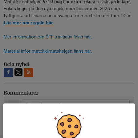
Matchklimathelgen
9-10 maj
har extra fokusområde på ledare.
Fokus ligger på den nya regeln som lanserades 2025 som
tydliggöra att ledarna är ansvariga för matchklimatet tom 14 år.
Läs mer om regeln här.
Mer information om ÖFF:s initiativ finns här.
Material inför matchklimatshelgen finns här.
Dela nyhet
Kommentarer
Tidigare nyheter