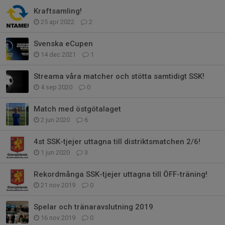
Kraftsamling!
25 apr 2022
2
Svenska eCupen
14 dec 2021
1
Streama våra matcher och stötta samtidigt SSK!
4 sep 2020
0
Match med östgötalaget
2 jun 2020
6
4st SSK-tjejer uttagna till distriktsmatchen 2/6!
1 jun 2020
3
Rekordmånga SSK-tjejer uttagna till ÖFF-träning!
21 nov 2019
0
Spelar och tränaravslutning 2019
16 nov 2019
0