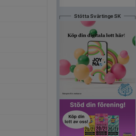
Stötta Svärtinge SK