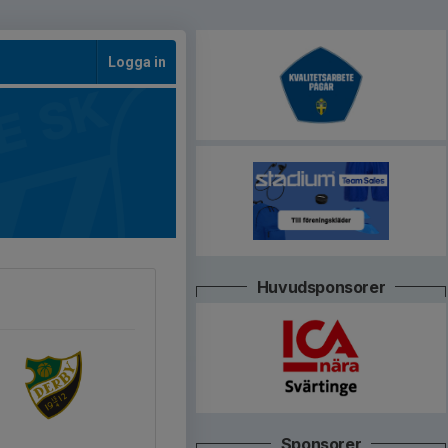
Logga in
Huvudsponsorer
Sponsorer