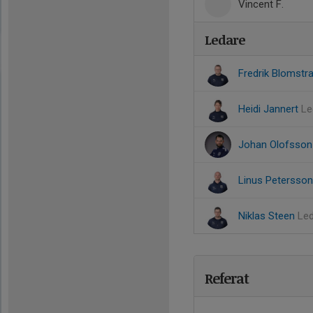
Vincent F.
Ledare
Fredrik Blomstr
Heidi Jannert
Le
Johan Olofsso
Linus Petersso
Niklas Steen
Le
Referat