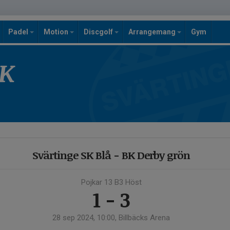
Padel
Motion
Discgolf
Arrangemang
Gym
SK
Svärtinge SK Blå - BK Derby grön
Pojkar 13 B3 Höst
1 - 3
28 sep 2024, 10:00, Billbäcks Arena