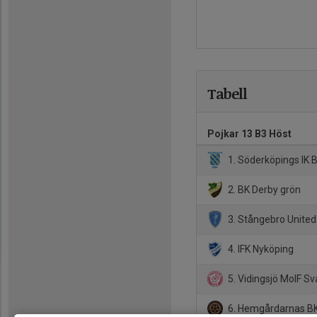
Tabell
Pojkar 13 B3 Höst
1. Söderköpings IK B
2. BK Derby grön
3. Stångebro United
4. IFK Nyköping
5. Vidingsjö MoIF Sv
6. Hemgårdarnas B