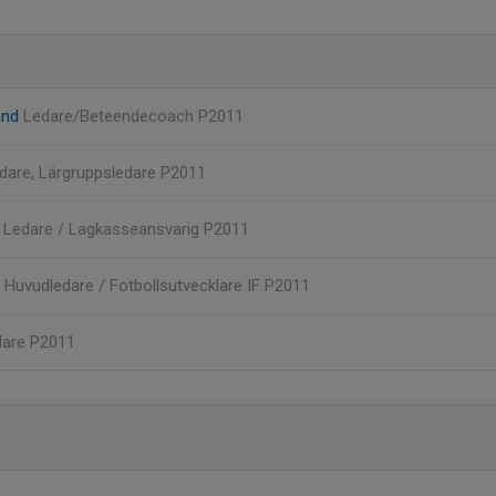
and
Ledare/Beteendecoach P2011
dare, Lärgruppsledare P2011
n
Ledare / Lagkasseansvarig P2011
n
Huvudledare / Fotbollsutvecklare IF P2011
dare P2011