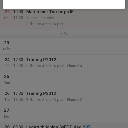
Lör
22
10:00
Match mot Torstorps IF
11:30
Sön
Träningsmatcher
Billbäcks Arena, A-plan
v.13
23
Mån
24
17:30
Träning P2012
19:00
Tis
Billbäcks Arena, A-plan - Plandel 4
25
Ons
26
17:30
Träning P2012
19:00
Tor
Billbäcks Arena, A-plan - Plandel 3
27
Fre
28
08:30
Ledarutbildning SvFF D dag 2