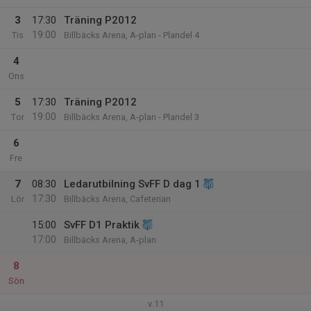
3
17:30
Träning P2012
19:00
Tis
Billbäcks Arena, A-plan - Plandel 4
4
Ons
5
17:30
Träning P2012
19:00
Tor
Billbäcks Arena, A-plan - Plandel 3
6
Fre
7
08:30
Ledarutbilning SvFF D dag 1
17:30
Lör
Billbäcks Arena, Cafeterian
15:00
SvFF D1 Praktik
17:00
Billbäcks Arena, A-plan
8
Sön
v.11