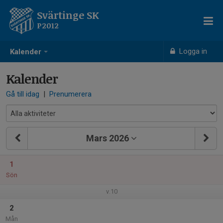
Svärtinge SK
P2012
Logga in
Kalender
Kalender
Gå till idag
|
Prenumerera
Mars 2026
1
Sön
v.10
2
Mån