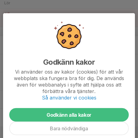
Lör
15
Sön
v.12
16
Mån
17
17:30
Träning P2012
Godkänn kakor
19:00
Tis
Billbäcks Arena, A-plan - Plandel 4
Vi använder oss av kakor (cookies) för att vår
webbplats ska fungera bra för dig. De används
18
även för webbanalys i syfte att hjälpa oss att
Ons
förbättra våra tjänster.
19
17:30
Träning P2012
Så använder vi cookies
19:00
Tor
Billbäcks Arena, A-plan - Plandel 3
20
Godkänn alla kakor
Fre
Bara nödvändiga
21